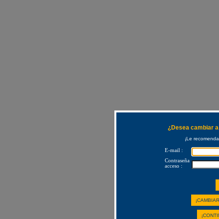
¿Desea cambiar a 
¡Le recomendam
E-mail :
Contraseña
acceso :
¡CAMBIAR
¡CONTI