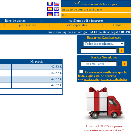
información de la compra
su carro de compra está vacio
0 €
libro de visitas
l
catálogos pdf / impresos
|
protecciones
|
serv. especiales
|
kobudo
envíe esta página a un amigo
l
AYUDA / Aviso legal / RGPD
Buscar en Kamikazeweb
Reciba Novedades
Mi precio
42,32 €
Es necesario confirmar que ha
42,32 €
leído y que está de acuerdo
42,32 €
con
política de protección de datos
42,32 €