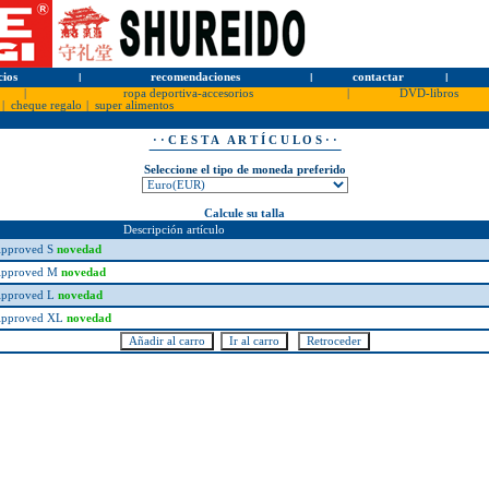
cios
l
recomendaciones
l
contactar
l
|
ropa deportiva-accesorios
|
DVD-libros
|
cheque regalo
|
super alimentos
· · C E S T A A R T Í C U L O S · ·
Seleccione el tipo de moneda preferido
Calcule su talla
Descripción artículo
 Approved S
novedad
 Approved M
novedad
 Approved L
novedad
 Approved XL
novedad