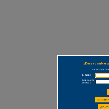
¿Desea cambiar a 
¡Le recomendam
E-mail :
Contraseña
acceso :
¡CAMBIAR
¡CONTI