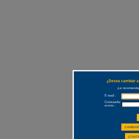
¿Desea cambiar a 
¡Le recomendam
E-mail :
Contraseña
acceso :
¡CAMBIAR
¡CONTI