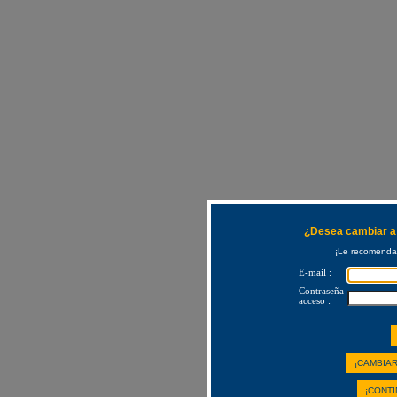
¿Desea cambiar a 
¡Le recomendam
E-mail :
Contraseña
acceso :
¡CAMBIAR
¡CONTI