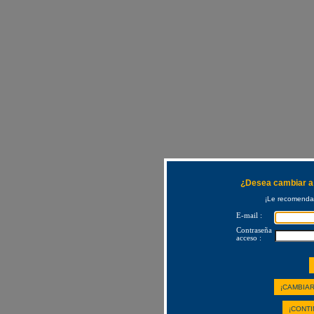
¿Desea cambiar a 
¡Le recomendam
E-mail :
Contraseña
acceso :
¡CAMBIAR
¡CONTI