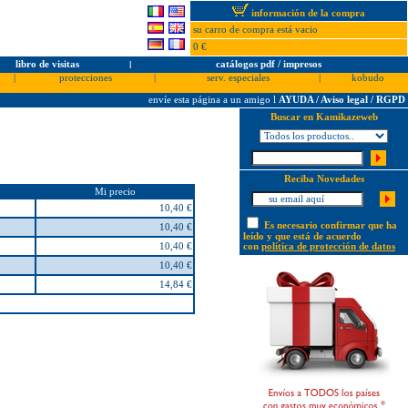
información de la compra
su carro de compra está vacio
0 €
libro de visitas
l
catálogos pdf / impresos
|
protecciones
|
serv. especiales
|
kobudo
envíe esta página a un amigo
l
AYUDA / Aviso legal / RGPD
Buscar en Kamikazeweb
Reciba Novedades
Mi precio
10,40 €
Es necesario confirmar que ha
10,40 €
leído y que está de acuerdo
10,40 €
con
política de protección de datos
10,40 €
14,84 €