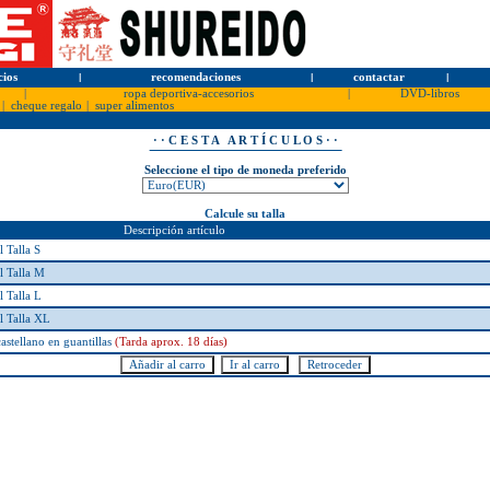
cios
l
recomendaciones
l
contactar
l
|
ropa deportiva-accesorios
|
DVD-libros
|
cheque regalo
|
super alimentos
· · C E S T A A R T Í C U L O S · ·
Seleccione el tipo de moneda preferido
Calcule su talla
Descripción artículo
Talla S
 Talla M
 Talla L
 Talla XL
astellano en guantillas
(Tarda aprox. 18 días)