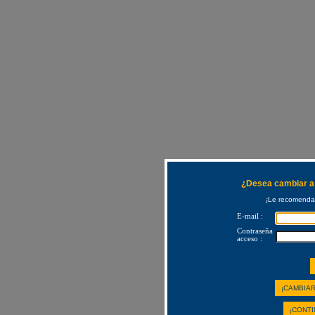
¿Desea cambiar a 
¡Le recomendam
E-mail :
Contraseña
acceso :
¡CAMBIAR
¡CONTI