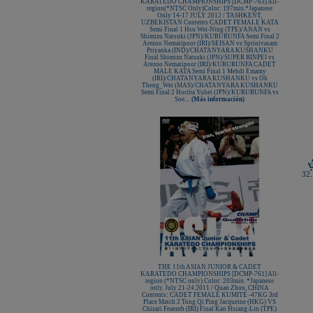
KARATEDO CHAMPIONSHIPS [DCMP-763] All-
region(*NTSC Only)Color: 197min.*Japanese
Only 14-17 JULY 2012 / TASHKENT,
UZBEKISTAN Contents CADET FEMALE KATA
Semi Final 1 Hsu Wei-Ning (TPE)/ANAN vs
Shimizu Natsuki (JPN)/KURURUNFA Semi Final 2
Arezoo Nematipoor (IRI)/SEISAN vs Sprinivasam
Priyanka (IND)/CHATANYARA KUSHANKU
Final Shimizu Natsuki (JPN)/SUPER RINPEI vs
Arezoo Nematipoor (IRI)/KURURUNFA CADET
MALE KATA Semi Final 1 Mehdi Emamy
(IRI)/CHATANYARA KUSHANKU vs Oh
Theng_Wei (MAS)/CHATANYARA KUSHANKU
Semi Final 2 Horiba Yuhei (JPN)/KURURUNFA vs
Soe....
(Más información)
32.
THE 11th ASIAN JUNIOR & CADET
KARATEDO CHAMPIONSHIPS [DCMP-761] All-
region (*NTSC only) Color: 203min. *Japanese
only. July 21-24 2011 / Quan Zhou, CHINA
Contents: CADET FEMALE KUMITE -47KG 3rd
Place Match 2 Tong Qi Ping Jacqueine (HKG) VS
Chizari Feaezeh (IRI) Final Kao Hsiang-Lin (TPE)