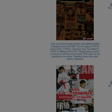
KAMIKAZE SATÍN GROSOR
ESPECIAL Premium Quality
42.
New Life Cinturón Negro
KAMIKAZE ALGODÓN GROSOR
ESPECIAL Premium Quality
Nuevo karategui Kamikaze NEW
LIFE EXCELLENCE WKF-KATA
TOKYO
¡Nueva tienda online Kamikaze
para smartphones!
Primer Cinturón negro de Defensa
Personal con Sindrome de Down
THE 5th ASIAN KARATEDO CHAMPIONSHIPS
Nuevo escaparate de productos de
(Champ Archive) [ACMP-755] All-region (*NTSC
Karate en www.kamikaze.com
only) Color: 150min. *Japanese only. November 2-
4 2001 in Malaysia DVD of "Champ Archive series"
Nuevo karategui Kamikaze Premier
is service to sell the title of a past VHS video by the
Kata WKF
production on orders. Therefore these titles take
time by shipment.
¡Nuevo Kamikaze K-One para
Kumite!
¡Nuevo servicio de Bordados
personalizados en KAMIKAZE!
Pack de karategui "For Kids"
personalizados sin coste adicional
Nuevo anagrama bordado JKA
disponible
32.
Kamikaze es patrocinador de la
Academia Shotokan Ryu Kase Ha
(KSKA)
¡Pruebe su fuerza y precisión con las
nuevas tablas de rompimiento!