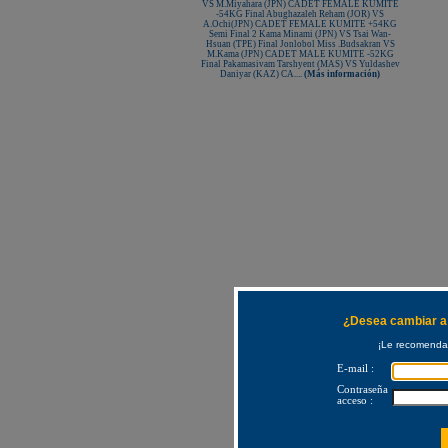
VS M.Miyahara (JPN) CADET FEMALE KUMITE
-54KG Final Abughazaleh Reham (JOR) VS
A.Ochi(JPN) CADET FEMALE KUMITE +54KG
Semi Final 2 Kama Minami (JPN) VS Tsai Wan-
Hsuan (TPE) Final Jonlobol Miss .Budsakran VS
M.Kama (JPN) CADET MALE KUMITE -52KG
Final Pakamasivam Tarshyent (MAS) VS Yuldashev
Daniyar (KAZ) CA....
(Más información)
¿Desea cambiar a 
¡Le recomendam
E-mail :
Contraseña
acceso :