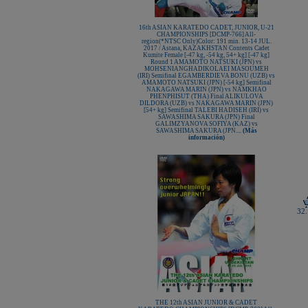
16th ASIAN KARATEDO CADET, JUNIOR, U-21
CHAMPIONSHIPS [DCMP-766] All-
region(*NTSC Only)Color: 191 min. 13-14 JUL.
2017 / Astana, KAZAKHSTAN Contents Cadet
Kumite Female [-47 kg, -54 kg, 54+ kg] [-47 kg]
Round 1 AMAMOTO NATSUKI (JPN) vs
MOHSENIANGHADIKOLAEI MASOUMEH
(IRI) Semifinal EGAMBERDIEVA BONU (UZB) vs
AMAMOTO NATSUKI (JPN) [-54 kg] Semifinal
NAKAGAWA MARIN (JPN) vs NAMKHAO
PHENPHISUT (THA) Final ALIKULOVA
DILDORA (UZB) vs NAKAGAWA MARIN (JPN)
[54+ kg] Semifinal TALEBI HADISEH (IRI) vs
SAWASHIMA SAKURA (JPN) Final
GALIMZYANOVA SOFIYA (KAZ) vs
SAWASHIMA SAKURA (JPN....
(Más
información)
32.
THE 12th ASIAN JUNIOR & CADET