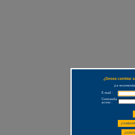
¿Desea cambiar a 
¡Le recomendam
E-mail :
Contraseña
acceso :
¡CAMBIAR
¡CONTI