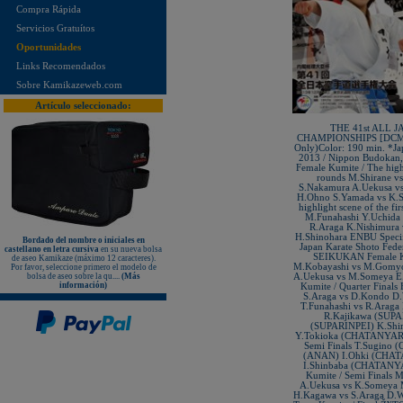
Hombros bordados en rojo y azul!
Compra Rápida
¡Nuevo karategui Kamikaze NEW
Servicios Gratuítos
LIFE SENSEI - hecho en Japón!
Oportunidades
¡KAMIKAZE PROFESSIONAL
KOBUDO: La línea de productos
Links Recomendados
para expertos!
Sobre Kamikazeweb.com
Nuevo karategui Kamikaze NEW
LIFE SHIHAN
Artículo seleccionado:
¡Nueva Camiseta KAMIKAZE
especial Vintage Edition since 1987
THE 41st ALL 
- 35º Aniversario!
CHAMPIONSHIPS [DCMP-
Only)Color: 190 min. *Ja
¡Nuevos Paos de golpeo PX
2013 / Nippon Budokan,
PROFESSIONAL XPERIENCE,
rojo-negro-blanco, de piel auténtica!
Female Kumite / The highli
rounds M.Shirane v
Protectores de pie KAMIKAZE
S.Nakamura A.Uekusa v
sueltos, homologados RFEK
H.Ohno S.Yamada vs K.S
highlight scene of the fi
¡Nuevas protecciones Kamikaze
M.Funahashi Y.Uchida 
Homologadas RFEK!
R.Araga K.Nishimura 
H.Shinohara ENBU Specif
Bordado del nombre o iniciales en
¡Nuevo Protector Femenino Karate
Japan Karate Shoto Fede
castellano en letra cursiva
en su nueva bolsa
Shureido BodyGuard Ultra
SEIKUKAN Female Kum
de aseo Kamikaze (máximo 12 caracteres).
Lightweight, WKF Approved!
M.Kobayashi vs M.Gomyo 
Por favor, seleccione primero el modelo de
bolsa de aseo sobre la qu....
(Más
A.Uekusa vs M.Someya E
¡Nuevo libro "ALL JAPAN
información)
Kumite / Quarter Final
KARATEDO SHOTOKAN TOKUI
KATA vol.2" Federación Japonesa
S.Araga vs D.Kondo D.
de Karate!
T.Funahashi vs R.Araga 
R.Kajikawa (SUPA
¡Nuevo TONFA CUADRADO
(SUPARINPEI) K.Shi
KAMIKAZE PROFESSIONAL
Y.Tokioka (CHATANYAR
KOBUDO!
Semi Finals T.Sugino
(ANAN) I.Ohki (CHA
¡Nuevo libro "SHOTOKAN
I.Shinbaba (CHATAN
KARATE-DO KATA Encyclopédie
Kumite / Semi Finals M
Kase-ha" por el maestro Taiji
A.Uekusa vs K.Someya M
KASE!
H.Kagawa vs S.Araga D.W