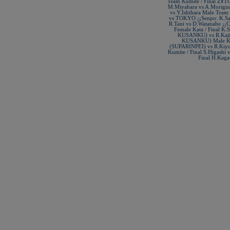
Team Kumite / Final Ž¥
New Life Cinturón Negro
KAMIKAZE SATÍN GROSOR
M.Miyahara vs A.Moriguc
ESPECIAL Premium Quality
vs Y.Ishihara Male Tea
vs TOKYO ¡¡Senpo: K.Sak
New Life Cinturón Negro
R.Tani vs D.Watanabe ¡¡
KAMIKAZE ALGODÓN GROSOR
Female Kata / Final 
ESPECIAL Premium Quality
KUSANKU) vs R.Ka
KUSANKU) Male Kata
Nuevo karategui Kamikaze NEW
(SUPARINPEI) vs R.Kiy
LIFE EXCELLENCE WKF-KATA
Kumite / Final S.Higashi
TOKYO
Final H.Kaga
¡Nueva tienda online Kamikaze
para smartphones!
Primer Cinturón negro de Defensa
Personal con Sindrome de Down
Nuevo escaparate de productos de
Karate en www.kamikaze.com
Nuevo karategui Kamikaze Premier
Kata WKF
¡Nuevo Kamikaze K-One para
Kumite!
¡Nuevo servicio de Bordados
personalizados en KAMIKAZE!
Pack de karategui "For Kids"
personalizados sin coste adicional
Nuevo anagrama bordado JKA
disponible
Kamikaze es patrocinador de la
Academia Shotokan Ryu Kase Ha
(KSKA)
¡Pruebe su fuerza y precisión con las
nuevas tablas de rompimiento!