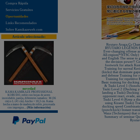
Compra Rápida
¡Nuevo karategui Kamikaze NEW
LIFE SENSEI - hecho en Japón!
Servicios Gratuítos
¡KAMIKAZE PROFESSIONAL
Oportunidades
KOBUDO: La línea de productos
para expertos!
Links Recomendados
Nuevo karategui Kamikaze NEW
Sobre Kamikazeweb.com
LIFE SHIHAN
Artículo seleccionado:
¡Nueva Camiseta KAMIKAZE
especial Vintage Edition since 1987
- 35º Aniversario!
Ryutaro Araga¡Çs Cha
RYUTARO LEGENDS BA
¡Nuevos Paos de golpeo PX
Ever-changing offense 
PROFESSIONAL XPERIENCE,
All-region(*NTSC Only) 
rojo-negro-blanco, de piel auténtica!
and English The sense to 
the decision power!! C
Protectores de pie KAMIKAZE
footwork for attack Ku
sueltos, homologados RFEK
Training for surreal Keri
(kicks) that dominate gap
¡Nuevas protecciones Kamikaze
and defense Training for 
Homologadas RFEK!
Training for repetitive 
Basic training for ducking
¡Nuevo Protector Femenino Karate
& Tsuki Level 1 (Sonob
Shureido BodyGuard Ultra
novedad
Lightweight, WKF Approved!
Tsuki Level 2 (Ducking y
KAMA KAMIKAZE PROFESSIONAL
landing a Tsuki) Ducking
KOBUDO, roble con hojas de acero
¡Nuevo libro "ALL JAPAN
opponent react, evade, a
inoxidable, pareja, diferentes tamaños: M (36
KARATEDO SHOTOKAN TOKUI
Tsuki Level 4 (Keep a di
cm) o L (41 cm). Ancho = 18,3 cm. Kama
KATA vol.2" Federación Japonesa
using Kizami Tsuki) Tra
hecha a mano de madera de roble, procesada
de Karate!
ducking speed Combinatio
con impregna....
(Más información)
(punch/kick) Instant trans
¡Nuevo TONFA CUADRADO
Waza (Techniques) that c
KAMIKAZE PROFESSIONAL
Summary of seminar Que
KOBUDO!
Ryutar
¡Nuevo libro "SHOTOKAN
KARATE-DO KATA Encyclopédie
Kase-ha" por el maestro Taiji
KASE!
New Life Cinturón Negro