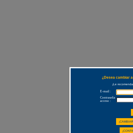
¿Desea cambiar a 
¡Le recomendam
E-mail :
Contraseña
acceso :
¡CAMBIAR
¡CONTI