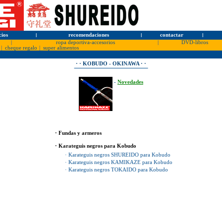
cios
l
recomendaciones
l
contactar
l
|
ropa deportiva-accesorios
|
DVD-libros
|
cheque regalo
|
super alimentos
· · KOBUDO - OKINAWA · ·
-
Novedades
· Fundas y armeros
· Karateguis negros para Kobudo
· Karateguis negros SHUREIDO para Kobudo
· Karateguis negros KAMIKAZE para Kobudo
· Karateguis negros TOKAIDO para Kobudo