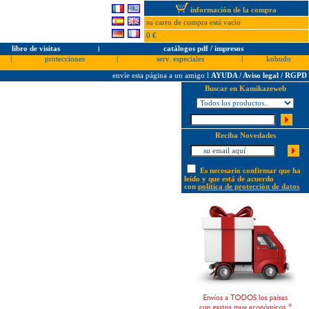
información de la compra
su carro de compra está vacio
0 €
libro de visitas
l
catálogos pdf / impresos
|
protecciones
|
serv. especiales
|
kobudo
envíe esta página a un amigo
l
AYUDA / Aviso legal / RGPD
Buscar en Kamikazeweb
Reciba Novedades
Es necesario confirmar que ha
leído y que está de acuerdo
con
política de protección de datos