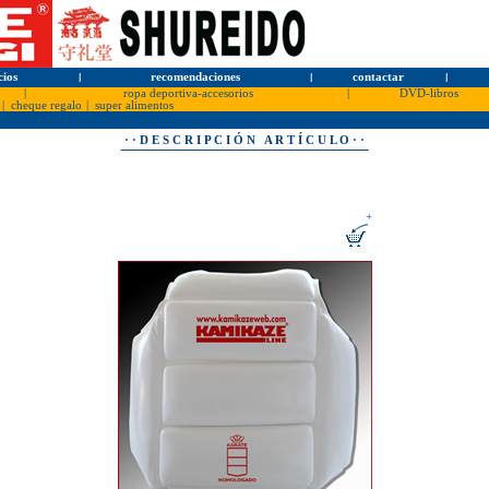
cios
l
recomendaciones
l
contactar
l
|
ropa deportiva-accesorios
|
DVD-libros
|
cheque regalo
|
super alimentos
· · D E S C R I P C I Ó N A R T Í C U L O · ·
+