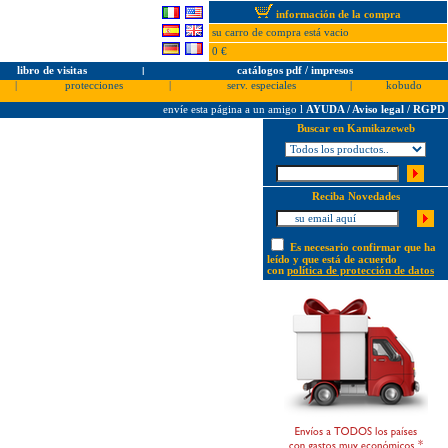
información de la compra
su carro de compra está vacio
0 €
libro de visitas
l
catálogos pdf / impresos
|
protecciones
|
serv. especiales
|
kobudo
envíe esta página a un amigo
l
AYUDA / Aviso legal / RGPD
Buscar en Kamikazeweb
Reciba Novedades
Es necesario confirmar que ha
leído y que está de acuerdo
con
política de protección de datos