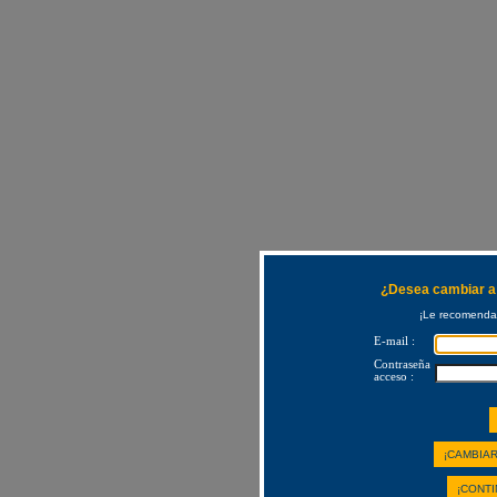
¿Desea cambiar a 
¡Le recomendam
E-mail :
Contraseña
acceso :
¡CAMBIAR
¡CONTI