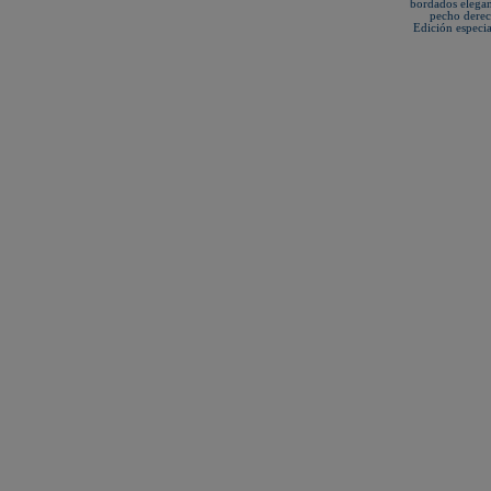
bordados elega
pecho derech
Edición especi