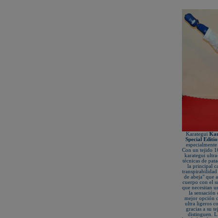
New Life Cinturón Negro
KAMIKAZE SATÍN GROSOR
ESPECIAL Premium Quality
New Life Cinturón Negro
KAMIKAZE ALGODÓN GROSOR
ESPECIAL Premium Quality
Nuevo karategui Kamikaze NEW
LIFE EXCELLENCE WKF-KATA
TOKYO
¡Nueva tienda online Kamikaze
para smartphones!
Primer Cinturón negro de Defensa
Personal con Sindrome de Down
Nuevo escaparate de productos de
Karate en www.kamikaze.com
Nuevo karategui Kamikaze Premier
Kata WKF
¡Nuevo Kamikaze K-One para
Kumite!
Karategui
Ka
¡Nuevo servicio de Bordados
Special Editio
personalizados en KAMIKAZE!
especialmente
Con un tejido 1
Pack de karategui "For Kids"
personalizados sin coste adicional
karategui ultra
técnicas de pat
Nuevo anagrama bordado JKA
la principal c
disponible
transpirabilidad
de abeja" que a
Kamikaze es patrocinador de la
cuerpo con el s
Academia Shotokan Ryu Kase Ha
que necesitan 
(KSKA)
la sensación
mejor opción c
¡Pruebe su fuerza y precisión con las
ultra ligeros 
nuevas tablas de rompimiento!
gracias a su t
distinguen. Ll