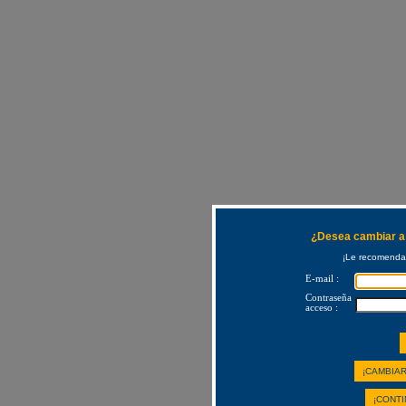
¿Desea cambiar a 
¡Le recomendam
E-mail :
Contraseña
acceso :
¡CAMBIAR
¡CONTI