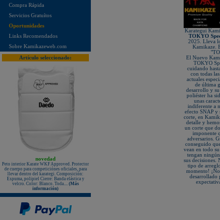
Hombros bordados en rojo y azul!
Compra Rápida
¡Nuevo karategui Kamikaze NEW
Servicios Gratuítos
LIFE SENSEI - hecho en Japón!
Oportunidades
¡KAMIKAZE PROFESSIONAL
Karategui Kam
KOBUDO: La línea de productos
Links Recomendados
TOKYO Speci
para expertos!
2025. Lleva lo
Sobre Kamikazeweb.com
Nuevo karategui Kamikaze NEW
Kamikaze. E
LIFE SHIHAN
"TO
Artículo seleccionado:
El Nuevo Ka
¡Nueva Camiseta KAMIKAZE
TOKYO Spec
especial Vintage Edition since 1987
cuidando hast
- 35º Aniversario!
con todas la
actuales espec
¡Nuevos Paos de golpeo PX
de última g
PROFESSIONAL XPERIENCE,
desarrollo y s
rojo-negro-blanco, de piel auténtica!
poliéster ha si
unas caract
Protectores de pie KAMIKAZE
indiferente a 
sueltos, homologados RFEK
efecto SNAP y s
¡Nuevas protecciones Kamikaze
corte, en Kamik
Homologadas RFEK!
detalle y hemo
un corte que do
¡Nuevo Protector Femenino Karate
imponente q
Shureido BodyGuard Ultra
adversarios. G
Lightweight, WKF Approved!
conseguido que 
vean en todo su
¡Nuevo libro "ALL JAPAN
tengan ningún 
KARATEDO SHOTOKAN TOKUI
novedad
sus decisiones. 
KATA vol.2" Federación Japonesa
Peto interior Karate WKF Approved. Protector
tipo de arregl
de Karate!
de cuerpo para competiciónes oficiales, para
momento! ¡No t
llevar dentro del karategi. Composición:
¡Nuevo TONFA CUADRADO
desarrollado p
Espuma, polipiel Cierre: Banda elástica y
KAMIKAZE PROFESSIONAL
expectativ
velcro. Color: Blanco. Toda....
(Más
KOBUDO!
información)
¡Nuevo libro "SHOTOKAN
KARATE-DO KATA Encyclopédie
Kase-ha" por el maestro Taiji
KASE!