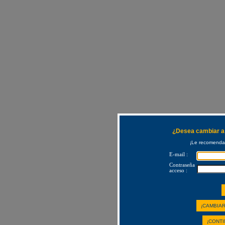
¿Desea cambiar a 
¡Le recomendam
E-mail :
Contraseña
acceso :
¡CAMBIAR
¡CONTI