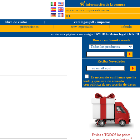
información de la compra
su carro de compra está vacio
0 €
libro de visitas
l
catálogos pdf / impresos
|
protecciones
|
serv. especiales
|
kobudo
envíe esta página a un amigo
l
AYUDA / Aviso legal / RGPD
Buscar en Kamikazeweb
Reciba Novedades
Es necesario confirmar que ha
leído y que está de acuerdo
con
política de protección de datos