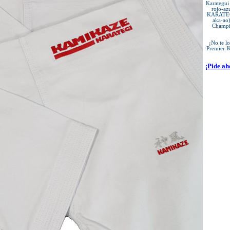
Karategu
rojo-a
KARATEGI 
aka-ao
Champio
¡No te l
Premier-
¡Pide a