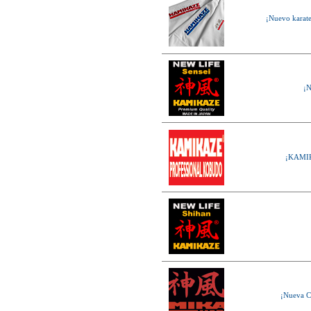
¡Nuevo karat
¡N
¡KAMIK
¡Nueva C