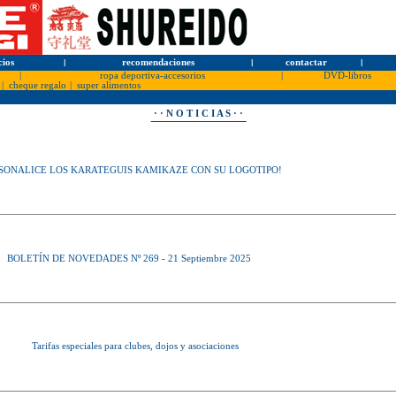
cios
l
recomendaciones
l
contactar
l
|
ropa deportiva-accesorios
|
DVD-libros
|
cheque regalo
|
super alimentos
· · N O T I C I A S · ·
RSONALICE LOS KARATEGUIS KAMIKAZE CON SU LOGOTIPO!
BOLETÍN DE NOVEDADES Nº 269 - 21 Septiembre 2025
Tarifas especiales para clubes, dojos y asociaciones