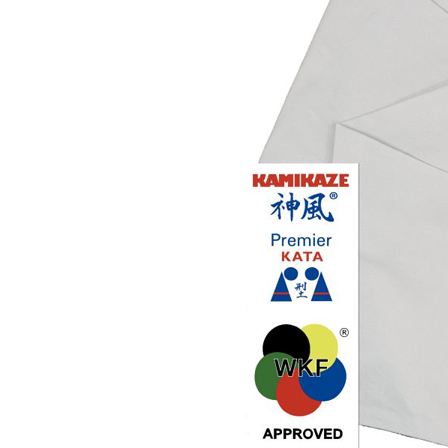
Nuevo karategui Kamikaze NEW
LIFE EXCELLENCE WKF-KATA
TOKYO
¡Nueva tienda online Kamikaze
para smartphones!
Primer Cinturón negro de Defensa
Personal con Sindrome de Down
Nuevo escaparate de productos de
Karate en www.kamikaze.com
Nuevo karategui Kamikaze Premier
Kata WKF
¡Nuevo Kamikaze K-One para
Kumite!
¡Nuevo servicio de Bordados
personalizados en KAMIKAZE!
Pack de karategui "For Kids"
personalizados sin coste adicional
Nuevo anagrama bordado JKA
disponible
Kamikaze es patrocinador de la
Academia Shotokan Ryu Kase Ha
(KSKA)
¡Pruebe su fuerza y precisión con las
nuevas tablas de rompimiento!