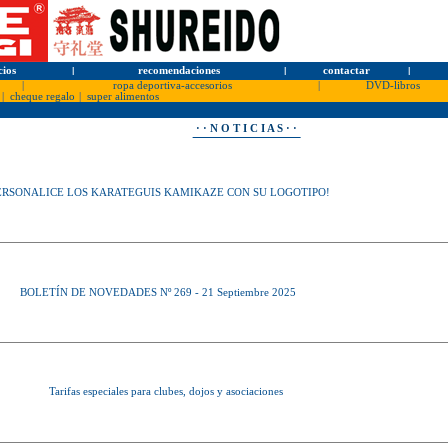
cios
l
recomendaciones
l
contactar
l
|
ropa deportiva-accesorios
|
DVD-libros
|
cheque regalo
|
super alimentos
· · N O T I C I A S · ·
ERSONALICE LOS KARATEGUIS KAMIKAZE CON SU LOGOTIPO!
BOLETÍN DE NOVEDADES Nº 269 - 21 Septiembre 2025
Tarifas especiales para clubes, dojos y asociaciones