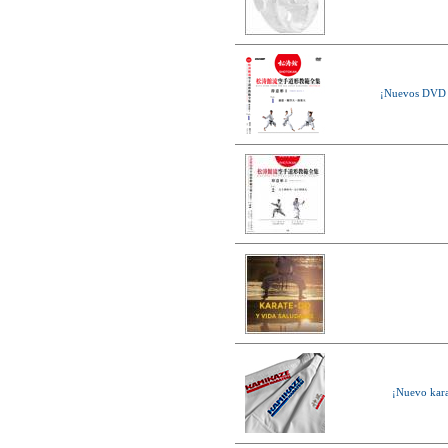
Nuevo karategui Kamikaze NEW
LIFE EXCELLENCE WKF-KATA
TOKYO
¡Nueva tienda online Kamikaze
para smartphones!
Primer Cinturón negro de Defensa
¡Nuevos DV
Personal con Sindrome de Down
Nuevo escaparate de productos de
Karate en www.kamikaze.com
Nuevo karategui Kamikaze Premier
Kata WKF
¡Nuevo Kamikaze K-One para
Kumite!
¡Nuevo servicio de Bordados
personalizados en KAMIKAZE!
Pack de karategui "For Kids"
personalizados sin coste adicional
Nuevo anagrama bordado JKA
disponible
Kamikaze es patrocinador de la
Academia Shotokan Ryu Kase Ha
(KSKA)
¡Pruebe su fuerza y precisión con las
nuevas tablas de rompimiento!
¡Nuevo kar