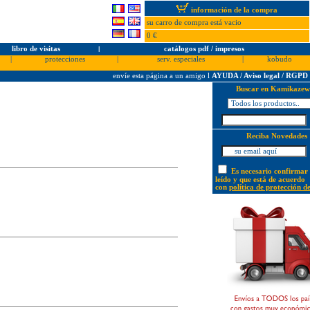
información de la compra
su carro de compra está vacio
0 €
libro de visitas
l
catálogos pdf / impresos
|
protecciones
|
serv. especiales
|
kobudo
envíe esta página a un amigo
l
AYUDA / Aviso legal / RGPD
Buscar en Kamikazew
Reciba Novedades
Es necesario confirmar
leído y que está de acuerdo
con
política de protección d