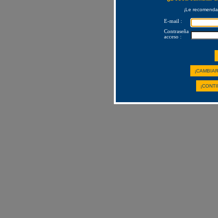
¡Le recomendam
E-mail :
Contraseña
acceso :
¡CAMBIAR
¡CONTI