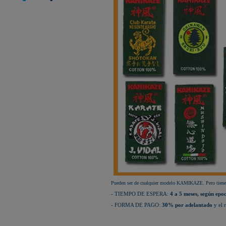
KAMIKAZE SATÍN GROSOR
ESPECIAL Premium Quality
New Life Cinturón Negro
KAMIKAZE ALGODÓN GROSOR
ESPECIAL Premium Quality
Nuevo karategui Kamikaze NEW
LIFE EXCELLENCE WKF-KATA
TOKYO
¡Nueva tienda online Kamikaze
para smartphones!
Primer Cinturón negro de Defensa
Personal con Sindrome de Down
Nuevo escaparate de productos de
Karate en www.kamikaze.com
Nuevo karategui Kamikaze Premier
Kata WKF
¡Nuevo Kamikaze K-One para
Kumite!
¡Nuevo servicio de Bordados
personalizados en KAMIKAZE!
Pack de karategui "For Kids"
personalizados sin coste adicional
Nuevo anagrama bordado JKA
disponible
Kamikaze es patrocinador de la
Pueden ser de cualquier modelo KAMIKAZE. Pero tiene q
Academia Shotokan Ryu Kase Ha
(KSKA)
- TIEMPO DE ESPERA:
4 a 5 meses, según epo
¡Pruebe su fuerza y precisión con las
- FORMA DE PAGO:
30% por adelantado
y el 
nuevas tablas de rompimiento!