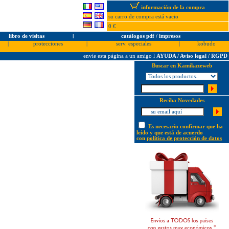
información de la compra
su carro de compra está vacio
0 €
libro de visitas
l
catálogos pdf / impresos
|
protecciones
|
serv. especiales
|
kobudo
envíe esta página a un amigo
l
AYUDA / Aviso legal / RGPD
Buscar en Kamikazeweb
Reciba Novedades
Es necesario confirmar que ha
leído y que está de acuerdo
con
política de protección de datos