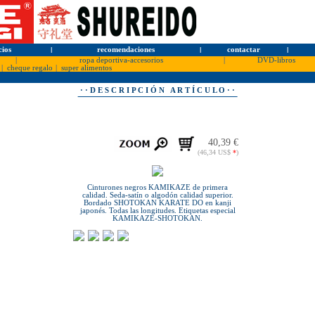
cios
l
recomendaciones
l
contactar
l
|
ropa deportiva-accesorios
|
DVD-libros
|
cheque regalo
|
super alimentos
· · D E S C R I P C I Ó N A R T Í C U L O · ·
40,39 €
(46,34 US$
*
)
Cinturones negros KAMIKAZE de primera
calidad. Seda-satín o algodón calidad superior.
Bordado SHOTOKAN KARATE DO en kanji
japonés. Todas las longitudes. Etiquetas especial
KAMIKAZE-SHOTOKAN.