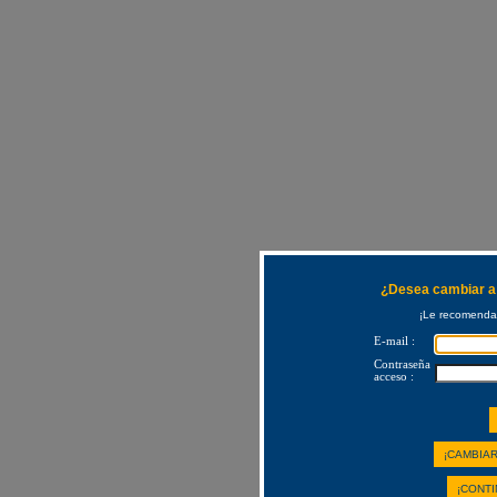
¿Desea cambiar a 
¡Le recomendam
E-mail :
Contraseña
acceso :
¡CAMBIAR
¡CONTI