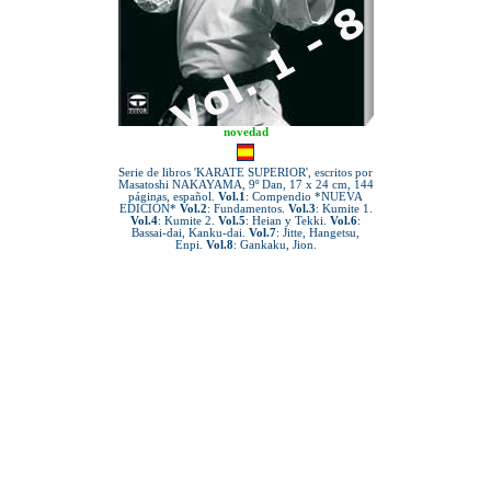
novedad
Serie de libros 'KARATE SUPERIOR', escritos por
Masatoshi NAKAYAMA, 9º Dan, 17 x 24 cm, 144
páginas, español.
Vol.1
: Compendio *NUEVA
EDICIÓN*
Vol.2
: Fundamentos.
Vol.3
: Kumite 1.
Vol.4
: Kumite 2.
Vol.5
: Heian y Tekki.
Vol.6
:
Bassai-dai, Kanku-dai.
Vol.7
: Jitte, Hangetsu,
Enpi.
Vol.8
: Gankaku, Jion.