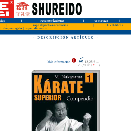
cios
l
recomendaciones
l
contactar
l
|
ropa deportiva-accesorios
|
DVD-libros
|
cheque regalo
|
super alimentos
· · D E S C R I P C I Ó N A R T Í C U L O · ·
Más información
13,25 € ...
(15,19 US$
*
... )