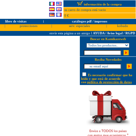
información de la compra
su carro de compra está vacio
0 €
libro de visitas
l
catálogos pdf / impresos
|
protecciones
|
serv. especiales
|
kobudo
envíe esta página a un amigo
l
AYUDA / Aviso legal / RGPD
Buscar en Kamikazeweb
Reciba Novedades
Es necesario confirmar que ha
leído y que está de acuerdo
con
política de protección de datos