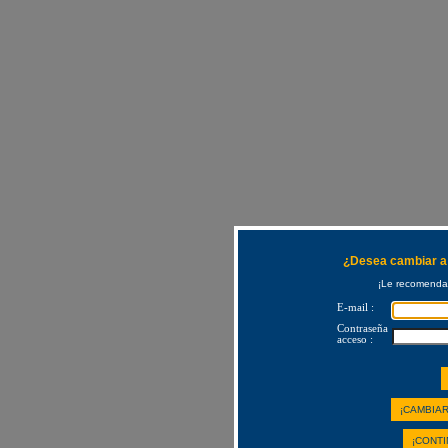
¿Desea cambiar a 
¡Le recomendam
E-mail :
Contraseña
acceso :
¡CAMBIAR
¡CONTI