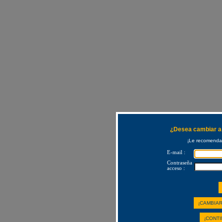
¿Desea cambiar a 
¡Le recomendam
E-mail :
Contraseña
acceso :
¡CAMBIAR
¡CONTI