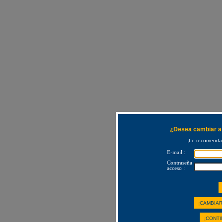
¿Desea cambiar a 
¡Le recomendam
E-mail :
Contraseña
acceso :
¡CAMBIAR
¡CONTI