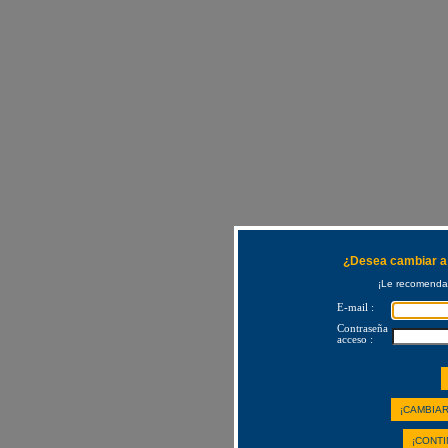
¿Desea cambiar a 
¡Le recomendam
E-mail :
Contraseña
acceso :
¡CAMBIAR
¡CONTI