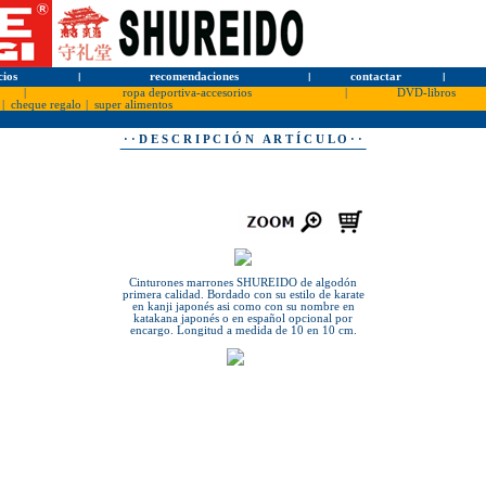
cios
l
recomendaciones
l
contactar
l
|
ropa deportiva-accesorios
|
DVD-libros
|
cheque regalo
|
super alimentos
· · D E S C R I P C I Ó N A R T Í C U L O · ·
Cinturones marrones SHUREIDO de algodón
primera calidad. Bordado con su estilo de karate
en kanji japonés asi como con su nombre en
katakana japonés o en español opcional por
encargo. Longitud a medida de 10 en 10 cm.