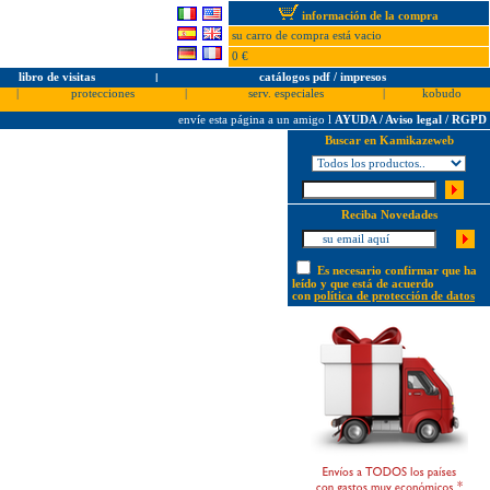
información de la compra
su carro de compra está vacio
0 €
libro de visitas
l
catálogos pdf / impresos
|
protecciones
|
serv. especiales
|
kobudo
envíe esta página a un amigo
l
AYUDA / Aviso legal / RGPD
Buscar en Kamikazeweb
Reciba Novedades
Es necesario confirmar que ha
leído y que está de acuerdo
con
política de protección de datos