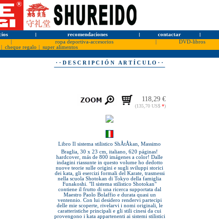
cios
l
recomendaciones
l
contactar
l
|
ropa deportiva-accesorios
|
DVD-libros
|
cheque regalo
|
super alimentos
· · D E S C R I P C I Ó N A R T Í C U L O · ·
118,29 €
(135,70 US$
*
)
Libro Il sistema stilistico ShÅtÅkan, Massimo
Braglia, 30 x 23 cm, italiano, 620 páginas!
hardcover, más de 800 imágenes a color! Dalle
indagini riassunte in questo volume ho dedotto
nuove teorie sulle origini e sugli sviluppi storici
dei kata, gli esercizi formali del Karate, trasmessi
nella scuola Shotokan di Tokyo della famiglia
Funakoshi. "Il sistema stilistico Shotokan"
contiene il frutto di una ricerca supportata dal
Maestro Paolo Bolaffio e durata quasi un
ventennio. Con lui desidero rendervi partecipi
delle mie scoperte, rivelarvi i nomi originali, le
caratteristiche principali e gli stili cinesi da cui
provengono i kata appartenenti ai sistemi stilistici