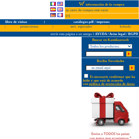
información de la compra
su carro de compra está vacio
0 €
libro de visitas
l
catálogos pdf / impresos
|
protecciones
|
serv. especiales
|
kobudo
envíe esta página a un amigo
l
AYUDA / Aviso legal / RGPD
Buscar en Kamikazeweb
Reciba Novedades
Es necesario confirmar que ha
leído y que está de acuerdo
con
política de protección de datos