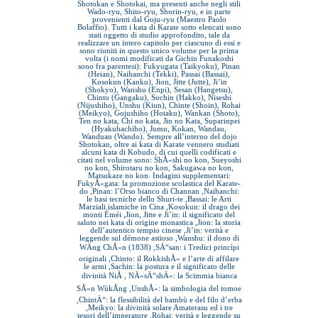
Shotokan e Shotokai, ma presenti anche negli stili
Wado-ryu, Shito-ryu, Shorin-ryu, e in parte
provenienti dal Goju-ryu (Maestro Paolo
Bolaffio). Tutti i kata di Karate sotto elencati sono
stati oggetto di studio approfondito, tale da
realizzare un intero capitolo per ciascuno di essi e
sono riuniti in questo unico volume per la prima
volta (i nomi modificati da Gichin Funakoshi
sono fra parentesi): Fukyugata (Taikyoku), Pinan
(Heian), Naihanchi (Tekki), Passai (Bassai),
Kosokun (Kanku), Jion, Jitte (Jutte), Ji’in
(Shokyo), Wanshu (Enpi), Sesan (Hangetsu),
Chinto (Gangaku), Sochin (Hakko), Niseshi
(Nijushiho), Unshu (Kiun), Chinte (Shoin), Rohai
(Meikyo), Gojushiho (Hotaku), Wankan (Shoto),
Ten no kata, Chi no kata, Jin no Kata, Suparinpei
(Hyakuhachiho), Jumu, Kokan, Wandau,
Wanduan (Wando). Sempre all’interno del dojo
Shotokan, oltre ai kata di Karate vennero studiati
alcuni kata di Kobudo, di cui quelli codificati e
citati nel volume sono: ShÅ«shi no kon, Sueyoshi
no kon, Shirotaru no kon, Sakugawa no kon,
Matsukaze no kon. Indagini supplementari:
FukyÅ«gata: la promozione scolastica del Karate-
do ,Pinan: l’Orso bianco di Channan ,Naihanchi:
le basi tecniche dello Shuri-te ,Bassai: le Arti
Marziali islamiche in Cina ,Kosokun: il drago dei
monti Éméi ,Jion, Jitte e Ji’in: il significato del
saluto nei kata di origine monastica ,Jion: la storia
dell’autentico tempio cinese ,Ji’in: verità e
leggende sul démone astioso ,Wanshu: il dono di
WÄng ChÅ«n (1838) ,SÄ“san: i Tredici princìpi
originali ,Chinto: il RokkishÅ« e l’arte di affilare
le armi ,Sachin: la postura e il significato delle
divinità NiÅ , NÄ«sÄ“shÄ«: la Scimmia bianca
SÅ«n WùkÅng ,UnshÅ«: la simbologia del tomoe
,ChintÄ“: la flessibilità del bambù e del filo d’erba
,Meikyo: la divinità solare Amaterasu ed i tre
tesori dell’imperatore ,Rohai: verità e leggende su