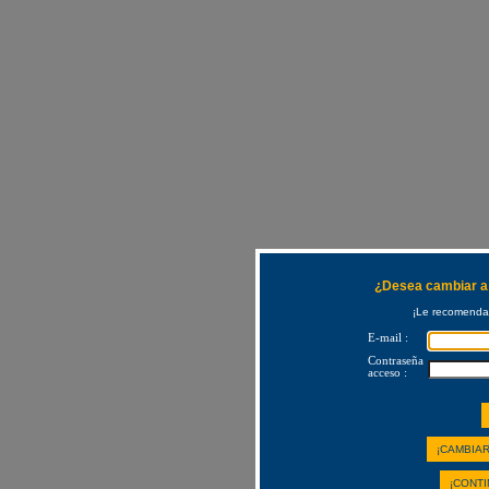
¿Desea cambiar a 
¡Le recomendam
E-mail :
Contraseña
acceso :
¡CAMBIAR
¡CONTI