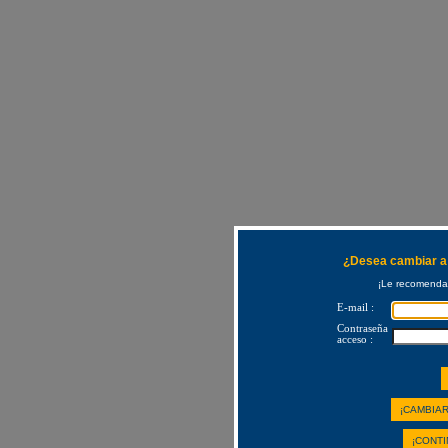
¿Desea cambiar a 
¡Le recomendam
E-mail :
Contraseña
acceso :
¡CAMBIAR
¡CONTI