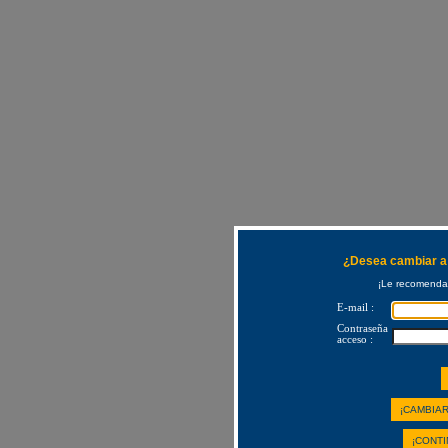
¿Desea cambiar a 
¡Le recomendam
E-mail :
Contraseña
acceso :
¡CAMBIAR
¡CONTI