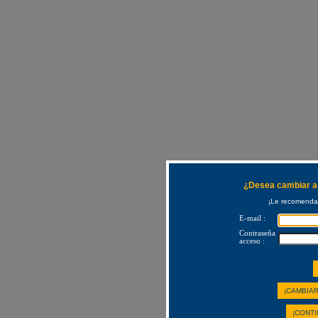
¿Desea cambiar a 
¡Le recomendam
E-mail :
Contraseña
acceso :
¡CAMBIAR
¡CONTI