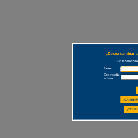
¿Desea cambiar a 
¡Le recomendam
E-mail :
Contraseña
acceso :
¡CAMBIAR
¡CONTI