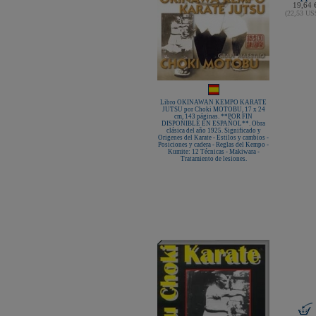
19,64 
(22,53 U
Libro OKINAWAN KEMPO KARATE
JUTSU por Choki MOTOBU, 17 x 24
cm, 143 páginas. **POR FIN
DISPONIBLE EN ESPAÑOL**. Obra
clásica del año 1925. Significado y
Origenes del Karate - Estilos y cambios -
Posiciones y cadera - Reglas del Kempo -
Kumite: 12 Técnicas - Makiwara -
Tratamiento de lesiones.