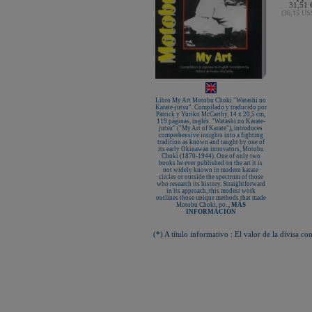
31,51 
(36,15 U
Libro My Art Motobu Choki "Watashi no
Karate-jutsu". Compilado y traducido por
Patrick y Yuriko McCarthy, 14 x 20,5 cm,
119 páginas, inglés. "Watashi no Karate-
jutsu" ("My Art of Karate"), introduces
comprehensive insights into a fighting
tradition as known and taught by one of
its early Okinawan innovators, Motobu
Choki (1870-1944). One of only two
books he ever published on the art it is
not widely known in modern karate
circles or outside the spectrum of those
who research its history. Straightforward
in its approach, this modest work
outlines those unique methods that made
Motobu Choki, po...
MÁS
INFORMACIÓN
(*) A título informativo : El valor de la divisa