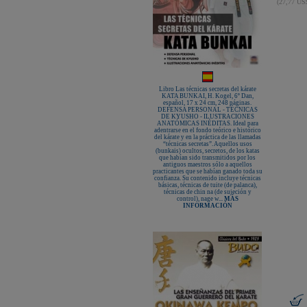
(27,77 U
Libro Las técnicas secretas del kárate
KATA BUNKAI, H. Kogel, 6º Dan,
español, 17 x 24 cm, 248 páginas.
DEFENSA PERSONAL - TÉCNICAS
DE KYUSHO - ILUSTRACIONES
ANATÓMICAS INÉDITAS. Ideal para
adentrarse en el fondo teórico e histórico
del kárate y en la práctica de las llamadas
“técnicas secretas”. Aquellos usos
(bunkais) ocultos, secretos, de los katas
que habían sido transmitidos por los
antiguos maestros sólo a aquellos
practicantes que se habían ganado toda su
confianza. Su contenido incluye técnicas
básicas, técnicas de tuite (de palanca),
técnicas de chin na (de sujeción y
control), nage w...
MÁS
INFORMACIÓN