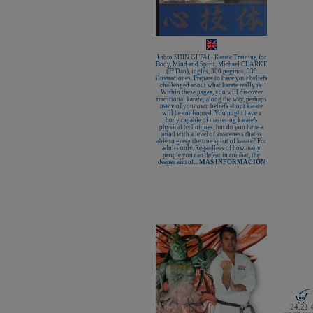
KAMIKAZE SATÍN GROSOR
ESPECIAL Premium Quality
New Life Cinturón Negro
KAMIKAZE ALGODÓN GROSOR
ESPECIAL Premium Quality
Nuevo karategui Kamikaze NEW
Libro SHIN GI TAI - Karate Training for
LIFE EXCELLENCE WKF-KATA
Body, Mind and Spirit, Michael CLARKE
TOKYO
(7º Dan), inglés, 300 páginas, 339
ilustraciones. Prepare to have your beliefs
¡Nueva tienda online Kamikaze
challenged about what karate really is.
para smartphones!
Within these pages, you will discover
traditional karate; along the way, perhaps
Primer Cinturón negro de Defensa
many of your own beliefs about karate
Personal con Sindrome de Down
will be confronted. You might have a
body capable of mastering karate’s
Nuevo escaparate de productos de
physical techniques, but do you have a
Karate en www.kamikaze.com
mind with a level of awareness that is
able to grasp the true spirit of karate? For
Nuevo karategui Kamikaze Premier
adults only. Regardless of how many
Kata WKF
people you can defeat in combat, the
deeper aim of...
MÁS INFORMACIÓN
¡Nuevo Kamikaze K-One para
Kumite!
¡Nuevo servicio de Bordados
personalizados en KAMIKAZE!
Pack de karategui "For Kids"
personalizados sin coste adicional
Nuevo anagrama bordado JKA
disponible
Kamikaze es patrocinador de la
Academia Shotokan Ryu Kase Ha
(KSKA)
¡Pruebe su fuerza y precisión con las
nuevas tablas de rompimiento!
24,21 