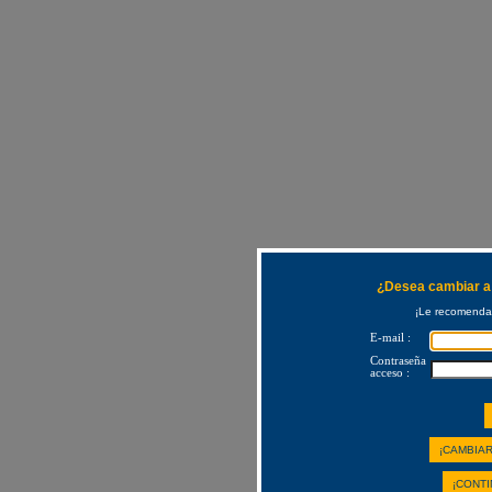
¿Desea cambiar a 
¡Le recomendam
E-mail :
Contraseña
acceso :
¡CAMBIAR
¡CONTI