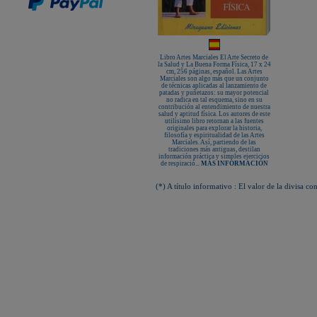
KAMIKAZE SATÍN GROSOR
ESPECIAL Premium Quality
New Life Cinturón Negro
KAMIKAZE ALGODÓN GROSOR
ESPECIAL Premium Quality
Nuevo karategui Kamikaze NEW
Libro Artes Marciales El Arte Secreto de
LIFE EXCELLENCE WKF-KATA
la Salud y La Buena Forma Física, 17 x 24
TOKYO
cm, 256 páginas, español. Las Artes
Marciales son algo más que un conjunto
de técnicas aplicadas al lanzamiento de
¡Nueva tienda online Kamikaze
patadas y puñetazos: su mayor potencial
para smartphones!
no radica en tal esquema, sino en su
contribución al entendimiento de nuestra
Primer Cinturón negro de Defensa
salud y aptitud física. Los autores de este
Personal con Sindrome de Down
utilisimo libro retornan a las fuentes
originales para explorar la historia,
Nuevo escaparate de productos de
filosofía y espiritualidad de las Artes
Karate en www.kamikaze.com
Marciales. Así, partiendo de las
tradiciones más antiguas, destilan
Nuevo karategui Kamikaze Premier
información práctica y simples ejercicios
Kata WKF
de respiració...
MÁS INFORMACIÓN
¡Nuevo Kamikaze K-One para
Kumite!
(*) A título informativo : El valor de la divisa
¡Nuevo servicio de Bordados
personalizados en KAMIKAZE!
Pack de karategui "For Kids"
personalizados sin coste adicional
Nuevo anagrama bordado JKA
disponible
Kamikaze es patrocinador de la
Academia Shotokan Ryu Kase Ha
(KSKA)
¡Pruebe su fuerza y precisión con las
nuevas tablas de rompimiento!