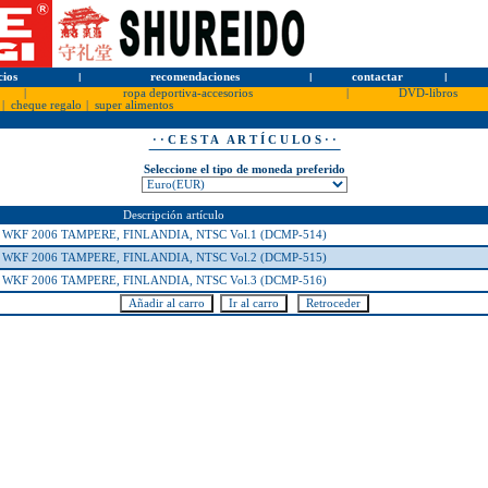
cios
l
recomendaciones
l
contactar
l
|
ropa deportiva-accesorios
|
DVD-libros
|
cheque regalo
|
super alimentos
· · C E S T A A R T Í C U L O S · ·
Seleccione el tipo de moneda preferido
Descripción artículo
KF 2006 TAMPERE, FINLANDIA, NTSC Vol.1 (DCMP-514)
KF 2006 TAMPERE, FINLANDIA, NTSC Vol.2 (DCMP-515)
KF 2006 TAMPERE, FINLANDIA, NTSC Vol.3 (DCMP-516)