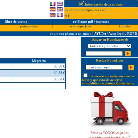
información de la compra
su carro de compra está vacio
0 €
libro de visitas
l
catálogos pdf / impresos
|
protecciones
|
serv. especiales
|
kobudo
envíe esta página a un amigo
l
AYUDA / Aviso legal / RGPD
Buscar en Kamikazeweb
Reciba Novedades
Mi precio
30,58 €
30,58 €
Es necesario confirmar que ha
30,58 €
leído y que está de acuerdo
con
política de protección de datos