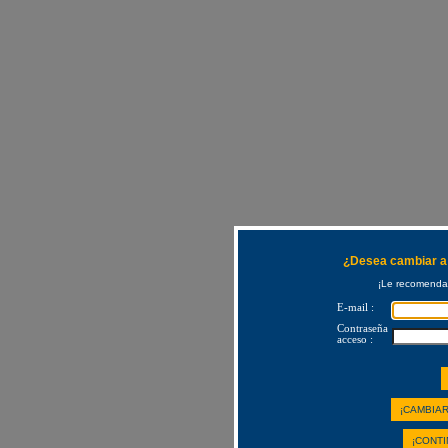
¿Desea cambiar a 
¡Le recomendam
E-mail :
Contraseña
acceso :
¡CAMBIAR
¡CONTI