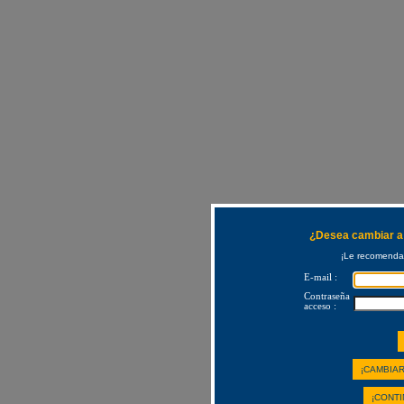
¿Desea cambiar a 
¡Le recomendam
E-mail :
Contraseña
acceso :
¡CAMBIAR
¡CONTI