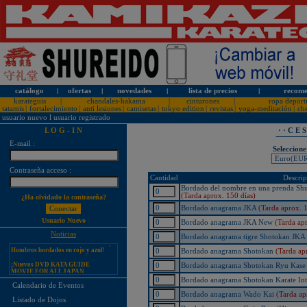
catálogo
l
ofertas
l
novedades
l
lista de precios
l
recome
karateguis
|
chandales-hakama
|
cinturones
|
ropa deport
tatamis
|
fortalecimiento
|
anti lesiones
|
camisetas
|
tokyo edition
|
revistas
|
yoga-meditación
|
ch
usuario nuevo
l
usuario registrado
L O G - I N
· · C E 
E-mail :
Seleccione
¡PERSONALICE LOS
Contraseña acceso :
KARATEGUIS KAMIKAZE CON
Cantidad
Descrip
SU LOGOTIPO!
Bordado del nombre en una prenda Shur
Tarifas especiales para clubes, dojos
(Tarda aprox. 150 días)
¿Ha olvidado la contraseña?
y asociaciones
Bordado anagrama JKA
(Tarda aprox. 1
¡Nuevos catálogos de Kamikaze!
Usuario Nuevo
Bordado anagrama JKA New
(Tarda apr
¡Nuevo karategui Kamikaze
Noticias
Bordado anagrama tigre Shotokan JKA
Premier-Kata-WKF REVERSIBLE,
Hombros bordados en rojo y azul!
Bordado anagrama Shotokan
(Tarda ap
¡Nuevos DVD KATA GUIDE
MOVIE FOR ALL JAPAN
Bordado anagrama Shotokan Ryu Kas
KARATEDO SHOTOKAN TOKUI
KATA VOL. 1 + 2!
Bordado anagrama Shotokan Karate Int
Calendario de Eventos
¡Nuevo karategui Kamikaze K-One-
Bordado anagrama Wado Kai
(Tarda ap
Listado de Dojos
WKF Kumite REVERSIBLE,
Hombros bordados en rojo y azul!