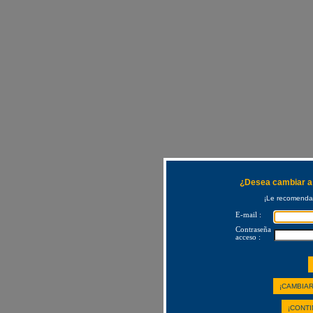
¿Desea cambiar a 
¡Le recomendam
E-mail :
Contraseña
acceso :
¡CAMBIAR
¡CONTI