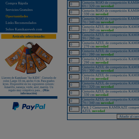
Hombros bordados en rojo y azul!
Cinturón ROJO de competición KA
Compra Rápida
6½ / 320 cm
novedad
¡Nuevo karategui Kamikaze NEW
Servicios Gratuítos
LIFE SENSEI - hecho en Japón!
Cinturón ROJO de competición KA
/ 330 cm
novedad
Oportunidades
¡KAMIKAZE PROFESSIONAL
Cinturón ROJO de competición KA
KOBUDO: La línea de productos
7½ / 340 cm
novedad
Links Recomendados
para expertos!
Cinturón AZUL de competición KA
Sobre Kamikazeweb.com
Nuevo karategui Kamikaze NEW
3½ / 260 cm
novedad
LIFE SHIHAN
Cinturón AZUL de competición KA
Artículo seleccionado:
3½ / 260 cm
¡Nueva Camiseta KAMIKAZE
especial Vintage Edition since 1987
Cinturón AZUL de competición KA
- 35º Aniversario!
/ 270 cm
novedad
Cinturón AZUL de competición KA
¡Nuevos Paos de golpeo PX
4½ / 280 cm
novedad
PROFESSIONAL XPERIENCE,
rojo-negro-blanco, de piel auténtica!
Cinturón AZUL de competición KA
/ 290 cm
novedad
Protectores de pie KAMIKAZE
Cinturón AZUL de competición KA
sueltos, homologados RFEK
5½ / 300 cm
novedad
¡Nuevas protecciones Kamikaze
Cinturón AZUL de competición KA
Homologadas RFEK!
Llavero de Kamikaze "for KIDS". Cinturón de
/ 310 cm
novedad
color. Largo 10 cm, ancho 4 cm. Para grados
¡Nuevo Protector Femenino Karate
Cinturón AZUL de competición KA
kyus. Disponible en los siguientes colores:
Shureido BodyGuard Ultra
6½ / 320 cm
novedad
Amarillo, naranja, verde, azul, marrón. Un
Lightweight, WKF Approved!
regalo muy simpático para....
(Más
Cinturón AZUL de competición KA
información)
/ 330 cm
novedad
¡Nuevo libro "ALL JAPAN
KARATEDO SHOTOKAN TOKUI
Cinturón AZUL de competición KA
KATA vol.2" Federación Japonesa
7½ / 340 cm
novedad
de Karate!
Pack 2 Cinturones KAMIKAZE compe
AZUL
novedad
¡Nuevo TONFA CUADRADO
KAMIKAZE PROFESSIONAL
KOBUDO!
¡Nuevo libro "SHOTOKAN
KARATE-DO KATA Encyclopédie
Kase-ha" por el maestro Taiji
KASE!