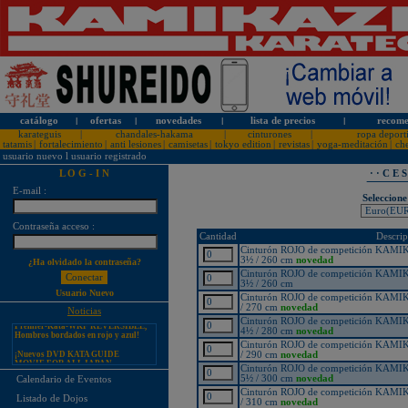
catálogo
l
ofertas
l
novedades
l
lista de precios
l
recome
karateguis
|
chandales-hakama
|
cinturones
|
ropa deport
tatamis
|
fortalecimiento
|
anti lesiones
|
camisetas
|
tokyo edition
|
revistas
|
yoga-meditación
|
ch
usuario nuevo
l
usuario registrado
L O G - I N
· · C E 
E-mail :
Seleccione
¡PERSONALICE LOS
Contraseña acceso :
KARATEGUIS KAMIKAZE CON
Cantidad
Descrip
SU LOGOTIPO!
Cinturón ROJO de competición KA
3½ / 260 cm
novedad
¿Ha olvidado la contraseña?
Tarifas especiales para clubes, dojos
y asociaciones
Cinturón ROJO de competición KA
3½ / 260 cm
¡Nuevos catálogos de Kamikaze!
Usuario Nuevo
Cinturón ROJO de competición KA
/ 270 cm
novedad
¡Nuevo karategui Kamikaze
Noticias
Premier-Kata-WKF REVERSIBLE,
Cinturón ROJO de competición KA
Hombros bordados en rojo y azul!
4½ / 280 cm
novedad
Cinturón ROJO de competición KA
¡Nuevos DVD KATA GUIDE
/ 290 cm
novedad
MOVIE FOR ALL JAPAN
KARATEDO SHOTOKAN TOKUI
Cinturón ROJO de competición KA
KATA VOL. 1 + 2!
5½ / 300 cm
novedad
Calendario de Eventos
Cinturón ROJO de competición KA
¡Nuevo karategui Kamikaze K-One-
Listado de Dojos
WKF Kumite REVERSIBLE,
/ 310 cm
novedad