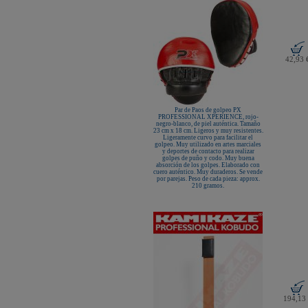
New Life Cinturón Negro
KAMIKAZE ALGODÓN GROSOR
ESPECIAL Premium Quality
Nuevo karategui Kamikaze NEW
LIFE EXCELLENCE WKF-KATA
TOKYO
42,93 
¡Nueva tienda online Kamikaze
para smartphones!
Primer Cinturón negro de Defensa
Personal con Sindrome de Down
Nuevo escaparate de productos de
Par de Paos de golpeo PX
Karate en www.kamikaze.com
PROFESSIONAL XPERIENCE, rojo-
negro-blanco, de piel auténtica. Tamaño
Nuevo karategui Kamikaze Premier
23 cm x 18 cm. Ligeros y muy resistentes.
Kata WKF
Ligeramente curvo para facilitar el
golpeo. Muy utilizado en artes marciales
¡Nuevo Kamikaze K-One para
y deportes de contacto para realizar
Kumite!
golpes de puño y codo. Muy buena
absorción de los golpes. Elaborado con
cuero auténtico. Muy duraderos. Se vende
¡Nuevo servicio de Bordados
por parejas. Peso de cada pieza: approx.
personalizados en KAMIKAZE!
210 gramos.
Pack de karategui "For Kids"
personalizados sin coste adicional
Nuevo anagrama bordado JKA
disponible
Kamikaze es patrocinador de la
Academia Shotokan Ryu Kase Ha
(KSKA)
¡Pruebe su fuerza y precisión con las
nuevas tablas de rompimiento!
194,13