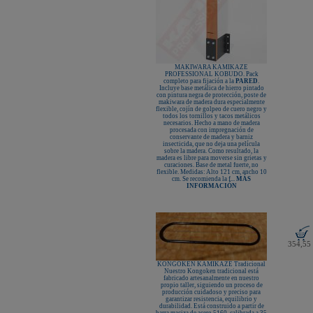
MAKIWARA KAMIKAZE
PROFESSIONAL KOBUDO. Pack
completo para fijación a la
PARED
.
Incluye base metálica de hierro pintado
con pintura negra de protección, poste de
makiwara de madera dura especialmente
flexible, cojín de golpeo de cuero negro y
todos los tornillos y tacos metálicos
necesarios. Hecho a mano de madera
procesada con impregnación de
conservante de madera y barniz
insecticida, que no deja una película
sobre la madera. Como resultado, la
madera es libre para moverse sin grietas y
curaciones. Base de metal fuerte, no
flexible. Medidas: Alto 121 cm, ancho 10
cm. Se recomienda la f...
MÁS
INFORMACIÓN
354,55
KONGOKEN KAMIKAZE Tradicional
Nuestro Kongoken tradicional está
fabricado artesanalmente en nuestro
propio taller, siguiendo un proceso de
producción cuidadoso y preciso para
garantizar resistencia, equilibrio y
durabilidad. Está construido a partir de