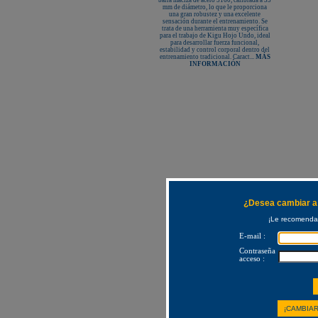
barra maciza de acero 5160, calibrada a 35
mm de diámetro, lo que le proporciona
una gran robustez y una excelente
sensación durante el entrenamiento. Se
trata de una herramienta muy específica
para el trabajo de Kigu Hojo Undo, ideal
para desarrollar fuerza funcional,
estabilidad y control corporal dentro del
entrenamiento tradicional. Caract...
MÁS
INFORMACIÓN
¿Desea cambiar a 
¡Le recomendam
E-mail :
Contraseña
acceso :
¡CAMBIAR