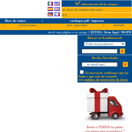
información de la compra
su carro de compra está vacio
0 €
libro de visitas
l
catálogos pdf / impresos
|
protecciones
|
serv. especiales
|
kobudo
envíe esta página a un amigo
l
AYUDA / Aviso legal / RGPD
Buscar en Kamikazeweb
Reciba Novedades
Es necesario confirmar que ha
leído y que está de acuerdo
con
política de protección de datos