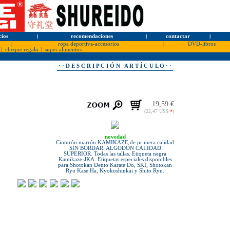
cios
l
recomendaciones
l
contactar
l
|
ropa deportiva-accesorios
|
DVD-libros
|
cheque regalo
|
super alimentos
· · D E S C R I P C I Ó N A R T Í C U L O · ·
19,59 €
(22,47 US$
*
)
novedad
Cinturón marrón KAMIKAZE de primera calidad
SIN BORDAR. ALGODÓN CALIDAD
SUPERIOR. Todas las tallas. Etiqueta negra
Kamikaze-JKA. Etiquetas especiales disponibles
para Shotokan Dento Karate Do, SKI, Shotokan
Ryu Kase Ha, Kyokushinkai y Shito Ryu.