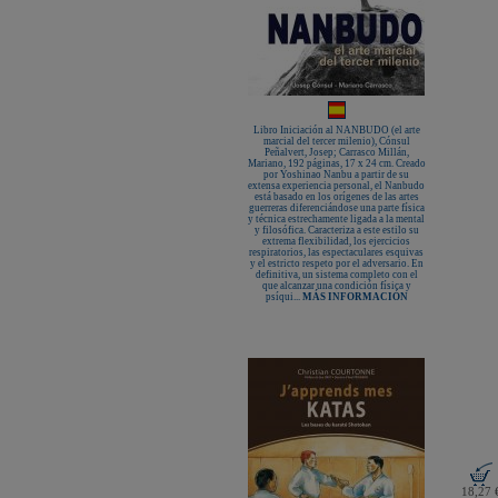
Libro Iniciación al NANBUDO (el arte
marcial del tercer milenio), Cónsul
Peñalvert, Josep; Carrasco Millán,
Mariano, 192 páginas, 17 x 24 cm. Creado
por Yoshinao Nanbu a partir de su
extensa experiencia personal, el Nanbudo
está basado en los orígenes de las artes
guerreras diferenciándose una parte física
y técnica estrechamente ligada a la mental
y filosófica. Caracteriza a este estilo su
extrema flexibilidad, los ejercicios
respiratorios, las espectaculares esquivas
y el estricto respeto por el adversario. En
definitiva, un sistema completo con el
que alcanzar una condición física y
psíqui...
MÁS INFORMACIÓN
18,27 