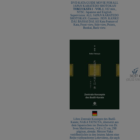
DVD KATA GUIDE MOVIE FOR ALL
JAPAN KARATEDO SHOTOKAN
TOKUI KATA 1 - VOL.1
, 102 min.,
NTSC. Japanese and English.
Supervision: ALL JAPAN KARATEDO
SHOTOKAN. Contents: JION. KANKU
DAI. BASSAI DAI. All Kata Feature of
Kata, Front view, Side view, Points,
Bunkai, Back view.
30,97 
(35,52 U
Libro Zentrale Konzepte des Budô-
Karate, NAKA TATSUYA, übersetzt aus
dem Japanischen ins Deutsche von Dr.
Sven Matthiessen, 14,8 x 21 cm, 298
páginas, alemán. Meister Naka
veröffentlichte in den letzten Jahren eine
Reihe vielbeachteter Lehrvideos, die auch