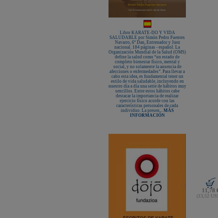
Libro KARATE-DO Y VIDA
SALUDABLE por Simón Pedro Fuentes
Navarro, 6º Dan, Entrenador y Juez
nacional. 184 páginas - español. La
Organización Mundial de la Salud (OMS)
define la salud como “un estado de
completo bienestar físico, mental y
social, y no solamente la ausencia de
afecciones o enfermedades”. Para llevar a
cabo esta idea, es fundamental tener un
estilo de vida saludable, incluyendo en
nuestro día a día una serie de hábitos muy
sencillos. Entre estos hábitos cabe
destacar la importancia de realizar
ejercicio físico acorde con las
características personales de cada
individuo. La presen...
MÁS
INFORMACIÓN
11,78 
(13,52 U