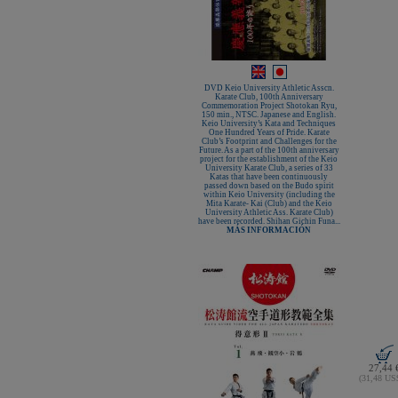
DVD Keio University Athletic Asscn.
Karate Club, 100th Anniversary
Commemoration Project Shotokan Ryu,
150 min., NTSC. Japanese and English.
Keio University’s Kata and Techniques
One Hundred Years of Pride. Karate
Club’s Footprint and Challenges for the
Future. As a part of the 100th anniversary
project for the establishment of the Keio
University Karate Club, a series of 33
Katas that have been continuously
passed down based on the Budo spirit
within Keio University (including the
Mita Karate- Kai (Club) and the Keio
University Athletic Ass. Karate Club)
have been recorded. Shihan Gichin Funa...
MÁS INFORMACIÓN
27,44 
(31,48 U