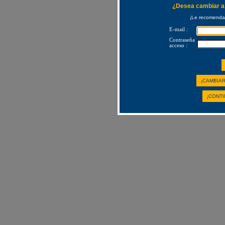
¿Desea cambiar a 
¡Le recomendam
E-mail :
Contraseña
acceso :
¡CAMBIAR
¡CONTI