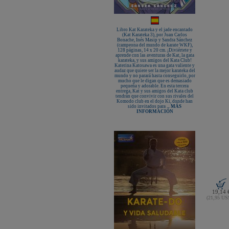
Libro Kat Karateka y el jade encantado
(Kat Karateka 3), por Juan Carlos
Bonache, Inés Masip y Sandra Sánchez
(campeona del mundo de karate WKF),
128 páginas, 14 x 20 cm. ¡Diviértete y
aprende con las aventuras de Kat, la gata
karateka, y sus amigos del Kata Club!
Katerina Katosawa es una gata valiente y
audaz que quiere ser la mejor karateka del
mundo y no parará hasta conseguirlo, por
mucho que le digan que es demasiado
pequeña y adorable. En esta tercera
entrega, Kat y sus amigos del Kata club
tendrán que convivir con sus rivales del
Komodo club en el dojo Ki, donde han
sido invitados para ...
MÁS
INFORMACIÓN
19,14 
(21,95 U