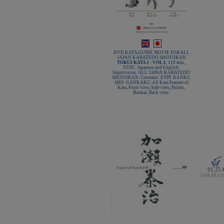
DVD KATA GUIDE MOVIE FOR ALL
JAPAN KARATEDO SHOTOKAN
TOKUI KATA 2 - VOL.1
, 119 min.,
NTSC. Japanese and English.
Supervision: ALL JAPAN KARATEDO
SHOTOKAN. Contents: ENPI. KANKU
SHO. GANKAKU. All Kata Feature of
Kata, Front view, Side view, Points,
Bunkai, Back view.
91,25 
(104,69 U