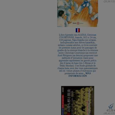
(20,96 U
Libro Aprendo mis KATAS, Christian
COURTONNE, francés, 16.5 x 24 cm,
144 paginas, Tapa blanda con solapas.
Indispensable aux élèves karatékas,
enfants comme adultes, ce livre contient
les premiers katas pour les passages de
grades de la ceinture blanche à la ceinture
noire. Christian Courtonne (au texte) et
Axel Pérignon (au dessin) proposent une
méthode d’initiation claire pour
apprendre rapidement les gestes précis
des 6 katas de base (les 5 Heian et le
Tekki Shodan). Une étude globale de
chaque kata, avec des vues panoramiques
des di- verses phases d’exécution qui
permettent de mieu...
MÁS
INFORMACIÓN
43,10 
(49,45 U