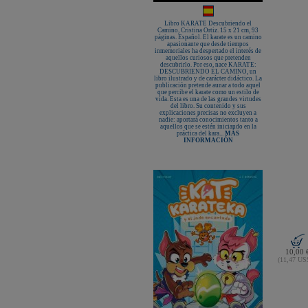
Nuevo karategui Kamikaze NEW
LIFE EXCELLENCE WKF-KATA
TOKYO
Libro KARATE Descubriendo el
Camino, Cristina Ortiz. 15 x 21 cm, 93
¡Nueva tienda online Kamikaze
páginas. Español. El karate es un camino
para smartphones!
apasionante que desde tiempos
inmemoriales ha despertado el interés de
Primer Cinturón negro de Defensa
aquellos curiosos que pretenden
Personal con Sindrome de Down
descubrirlo. Por eso, nace KARATE:
DESCUBRIENDO EL CAMINO, un
Nuevo escaparate de productos de
libro ilustrado y de carácter didáctico. La
Karate en www.kamikaze.com
publicación pretende aunar a todo aquel
que percibe el karate como un estilo de
Nuevo karategui Kamikaze Premier
vida. Esta es una de las grandes virtudes
Kata WKF
del libro. Su contenido y sus
explicaciones precisas no excluyen a
¡Nuevo Kamikaze K-One para
nadie: aportará conocimientos tanto a
Kumite!
aquellos que se estén iniciando en la
práctica del kara...
MÁS
¡Nuevo servicio de Bordados
INFORMACIÓN
personalizados en KAMIKAZE!
Pack de karategui "For Kids"
personalizados sin coste adicional
Nuevo anagrama bordado JKA
disponible
Kamikaze es patrocinador de la
Academia Shotokan Ryu Kase Ha
(KSKA)
¡Pruebe su fuerza y precisión con las
nuevas tablas de rompimiento!
10,00 
(11,47 U