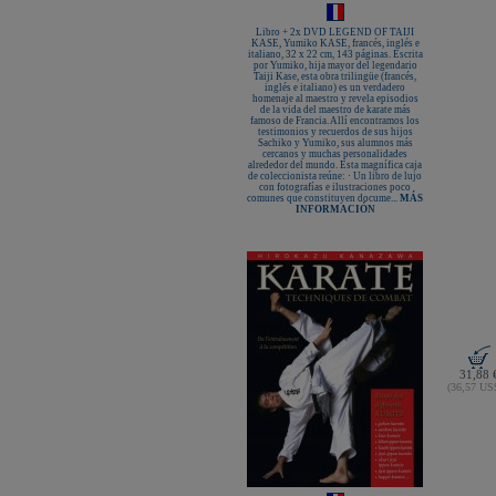
Libro + 2x DVD LEGEND OF TAIJI
KASE, Yumiko KASE, francés, inglés e
italiano, 32 x 22 cm, 143 páginas. Escrita
por Yumiko, hija mayor del legendario
Taiji Kase, esta obra trilingüe (francés,
inglés e italiano) es un verdadero
homenaje al maestro y revela episodios
de la vida del maestro de karate más
famoso de Francia. Allí encontramos los
testimonios y recuerdos de sus hijos
Sachiko y Yumiko, sus alumnos más
cercanos y muchas personalidades
alrededor del mundo. Esta magnífica caja
de coleccionista reúne: · Un libro de lujo
con fotografías e ilustraciones poco
comunes que constituyen docume...
MÁS
INFORMACIÓN
31,88 
(36,57 U