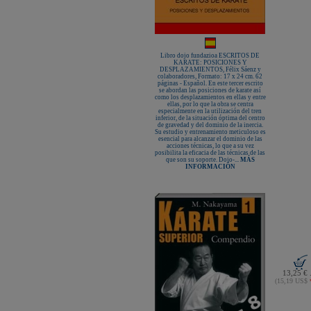
Libro dojo fundazioa ESCRITOS DE
KARATE: POSICIONES Y
DESPLAZAMIENTOS, Félix Sáenz y
colaboradores, Formato: 17 x 24 cm. 62
páginas - Español. En este tercer escrito
se abordan las posiciones de karate así
como los desplazamientos en ellas y entre
ellas, por lo que la obra se centra
especialmente en la utilización del tren
inferior, de la situación óptima del centro
de gravedad y del dominio de la inercia.
Su estudio y entrenamiento meticuloso es
esencial para alcanzar el dominio de las
acciones técnicas, lo que a su vez
posibilita la eficacia de las técnicas de las
que son su soporte. Dojo-...
MÁS
INFORMACIÓN
13,25 € 
(15,19 US$