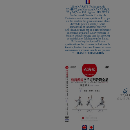
Libro KARATE Techniques de
COMBAT, por Hirokazu KANAZAWA,
20 x 26,7 cm, 192 páginas, FRANCÉS.
Études des différents Kumite: de
l'entraînement à la compétition. Écrit par
un des maîtres des plus renommé, élève
direct du père du karaté, Gichin
Funakoshi, et fondateur du style
Shôtôkan, ce livre est un guide exhaustif
du combat de karaté. Ce livre étudie le
kumite, véritable porte vers le succès en
compétition et éclairage sur les katas.
Utilisant le principe de l'étude
systématique des diverses techniques de
kumite, l'auteur transmet l'essentiel de sa
connaissance acquise lors de ses propres
co...
MÁS INFORMACIÓN
27,44 
(31,48 U