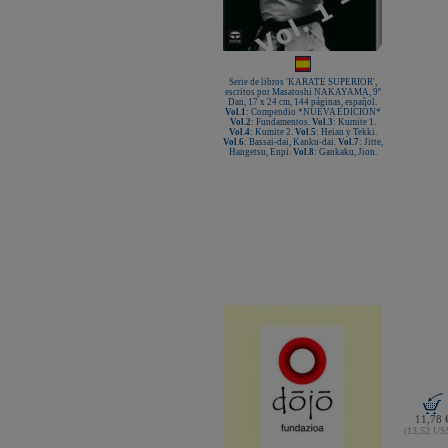
Serie de libros 'KARATE SUPERIOR',
escritos por Masatoshi NAKAYAMA, 9º
Dan, 17 x 24 cm, 144 páginas, español.
Vol.1
: Compendio *NUEVA EDICIÓN*
Vol.2
: Fundamentos.
Vol.3
: Kumite 1.
Vol.4
: Kumite 2.
Vol.5
: Heian y Tekki.
Vol.6
: Bassai-dai, Kanku-dai.
Vol.7
: Jitte,
Hangetsu, Enpi.
Vol.8
: Gankaku, Jion.
11,78 
(13,52 U