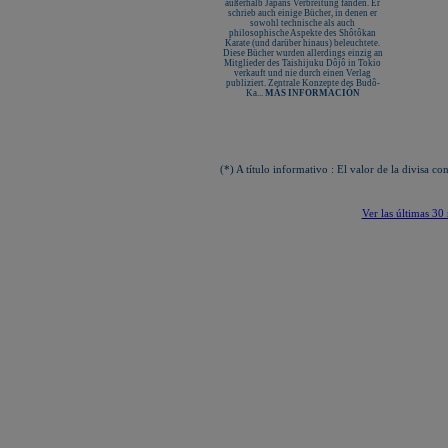
außerhalb Japans Verbreitung fanden. Er
schrieb auch einige Bücher, in denen er
sowohl technische als auch
philosophische Aspekte des Shôtôkan
Karate (und darüber hinaus) beleuchtete.
Diese Bücher wurden allerdings einzig an
Mitglieder des Taishijuku Dôjô in Tokio
verkauft und nie durch einen Verlag
publiziert. Zentrale Konzepte des Budô-
Ka...
MÁS INFORMACIÓN
(*) A título informativo : El valor de la divisa
Ver las últimas 30