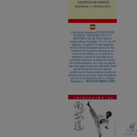
Libro dojo fundazioa ESCRITOS DE
KARATE: MENORES DE 15 Y
MAYORES DE 60, Félix Sáenz y
colaboradores, Formato: 17 x 24 cm. 62
páginas - Español. En este segundo
escrito, Dojo Fundazioa ofrece los dos
extremos de la práctica del karate, su
inicio en la infancia y su final en la
madurez. A través de sus páginas se
pretende transmitir la forma de realizar
los entrenamientos, así como las pautas
más relevantes dentro de cada edad, dado
que el desarrollo físico y mental
condiciona de forma notoria el modo de
afrontar las ejecuciones. Dojo-Fundazioa
nace de la colaboración de los Clubes:
Yamagata e...
MÁS INFORMACIÓN
11,42 
(13,10 U