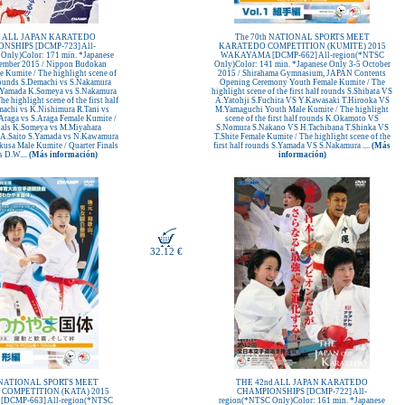
d ALL JAPAN KARATEDO
The 70th NATIONAL SPORTS MEET
NSHIPS [DCMP-723] All-
KARATEDO COMPETITION (KUMITE) 2015
Only)Color: 171 min. *Japanese
WAKAYAMA [DCMP-662] All-region(*NTSC
ember 2015 / Nippon Budokan
Only)Color: 141 min. *Japanese Only 3-5 October
 Kumite / The highlight scene of
2015 / Shirahama Gymnasium, JAPAN Contents
f rounds S.Demachi vs S.Nakamura
Opening Ceremony Youth Female Kumite / The
.Yamada K.Someya vs S.Nakamura
highlight scene of the first half rounds S.Shibata VS
e highlight scene of the first half
A.Yatohji S.Fuchita VS Y.Kawasaki T.Hirooka VS
achi vs K.Nishimura R.Tani vs
M.Yamaguchi Youth Male Kumite / The highlight
Araga vs S.Araga Female Kumite /
scene of the first half rounds K.Okamoto VS
nals K.Someya vs M.Miyahara
S.Nomura S.Nakano VS H.Tachibana T.Shinka VS
 A.Saito S.Yamada vs N.Kawamura
T.Shite Female Kumite / The highlight scene of the
usa Male Kumite / Quarter Finals
first half rounds S.Yamada VS S.Nakamura ....
(Más
 D.W....
(Más información)
información)
32.12 €
h NATIONAL SPORTS MEET
THE 42nd ALL JAPAN KARATEDO
COMPETITION (KATA) 2015
CHAMPIONSHIPS [DCMP-722] All-
CMP-663] All-region(*NTSC
region(*NTSC Only)Color: 161 min. *Japanese