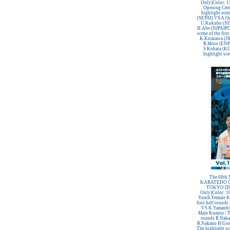
Only)Color: 1
Opening Cere
highlight scen
(SEPAI) VS A.O
U.Kokubo (NI
H.Abe (NIPAIPO)
scene of the fir
K.Kitazawa (
R.Moto (EN
S.Kohata (K
highlight scen
The 68t
KARATEDO C
TOKYO [DC
Only)Color: 1
Youth Female Ku
first half round
VS K.Yamashi
Male Kumite / Th
rounds R.Naka
R.Nakano H.Gom
The highlight sce