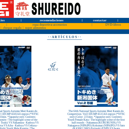
cios
l
recomendaciones
l
contactar
l
|
ropa deportiva-accesorios
|
DVD-libros
|
cheque regalo
|
super alimentos
· · A R T Í C U L O S · ·
42.82 €
nal Sports Autumn Meet Karate-do
The 64th National Sports Autumn Meet Karate-do
l1 [DCMP-650] All-region (*NTSC
Competition. Vol2 [DCMP-651] All-region (*NTSC
92min. *Japanese only. Contents:
only) Color: 221min. *Japanese only. Contents:
mite / The highlight scene of the
Youth Female Kata / The highlight scene of the first
s - Tsukii VS Nakamura - Kadoya VS
half rounds - Nakamura (KURURUNFA) VS
eya VS Aiba - Kadoya VS Uekusa -
Nakagawa (NIPAIPO) Kokumai (NIPAIPO) VS Sato
ishi Youth Male Kumite / The
(KANKU SHO) Fujinoki (ENPI) VS Iwato