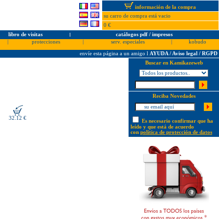
información de la compra
su carro de compra está vacio
0 €
libro de visitas
l
catálogos pdf / impresos
|
protecciones
|
serv. especiales
|
kobudo
envíe esta página a un amigo
l
AYUDA / Aviso legal / RGPD
Buscar en Kamikazeweb
Reciba Novedades
32.12 €
Es necesario confirmar que ha
leído y que está de acuerdo
con
política de protección de datos