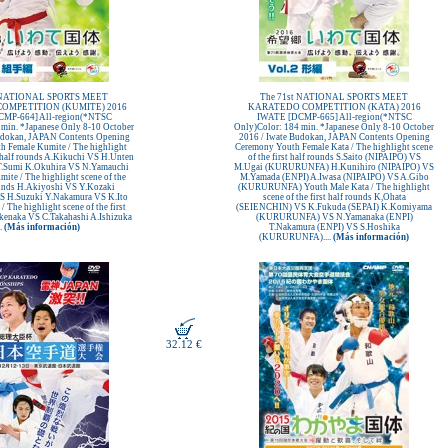
t NATIONAL SPORTS MEET
The 71st NATIONAL SPORTS MEET
OMPETITION (KUMITE) 2016
KARATEDO COMPETITION (KATA) 2016
MP-664] All-region(*NTSC
IWATE [DCMP-665] All-region(*NTSC
 min. *Japanese Only 8-10 October
Only)Color: 184 min. *Japanese Only 8-10 October
udokan, JAPAN Contents Opening
2016 / Iwate Budokan, JAPAN Contents Opening
h Female Kumite / The highlight
Ceremony Youth Female Kata / The highlight scene
st half rounds A.Kikuchi VS H.Unten
of the first half rounds S.Saito (NIPAIPO) VS
T.Sumi K.Okuhira VS N.Yamauchi
M.Ugai (KURURUNFA) H.Kunihiro (NIPAIPO) VS
ite / The highlight scene of the
M.Yamada (ENPI) A.Iwasa (NIPAIPO) VS A.Gibo
rounds H.Akiyoshi VS Y.Kozaki
(KURURUNFA) Youth Male Kata / The highlight
 H.Suzuki Y.Nakamura VS K.Ito
scene of the first half rounds K,Ohata
 The highlight scene of the first
(SEIENCHIN) VS K.Fukuda (SEPAI) K.Komiyama
akenaka VS C.Takahashi A.Ishizuka
(KURURUNFA) VS N.Yamanaka (ENPI)
..
(Más información)
T.Nakamura (ENPI) VS S.Hoshika
(KURURUNFA)....
(Más información)
32.12 €