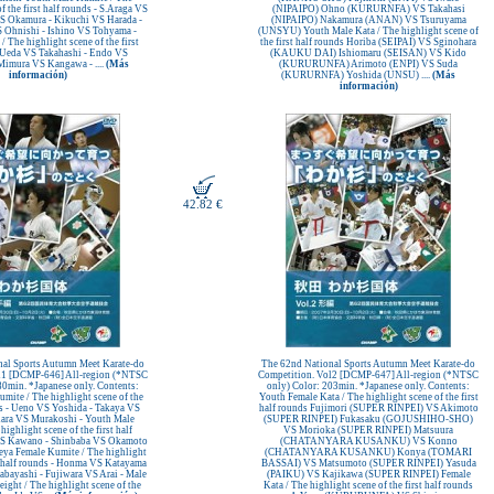
f the first half rounds - S.Araga VS
(NIPAIPO) Ohno (KURURNFA) VS Takahasi
VS Okamura - Kikuchi VS Harada -
(NIPAIPO) Nakamura (ANAN) VS Tsuruyama
Ohnishi - Ishino VS Tohyama -
(UNSYU) Youth Male Kata / The highlight scene of
 The highlight scene of the first
the first half rounds Horiba (SEIPAI) VS Sginohara
 Ueda VS Takahashi - Endo VS
(KAUKU DAI) Ishiomaru (SEISAN) VS Kido
Mimura VS Kangawa - ....
(Más
(KURURUNFA) Arimoto (ENPI) VS Suda
información)
(KURURNFA) Yoshida (UNSU) ....
(Más
información)
42.82 €
nal Sports Autumn Meet Karate-do
The 62nd National Sports Autumn Meet Karate-do
l1 [DCMP-646] All-region (*NTSC
Competition. Vol2 [DCMP-647] All-region (*NTSC
80min. *Japanese only. Contents:
only) Color: 203min. *Japanese only. Contents:
mite / The highlight scene of the
Youth Female Kata / The highlight scene of the first
nds - Ueno VS Yoshida - Takaya VS
half rounds Fujimori (SUPER RINPEI) VS Akimoto
ara VS Murakoshi - Youth Male
(SUPER RINPEI) Fukasaku (GOJUSHIHO-SHO)
highlight scene of the first half
VS Morioka (SUPER RINPEI) Matsuura
VS Kawano - Shinbaba VS Okamoto
(CHATANYARA KUSANKU) VS Konno
eya Female Kumite / The highlight
(CHATANYARA KUSANKU) Konya (TOMARI
st half rounds - Honma VS Katayama
BASSAI) VS Matsumoto (SUPER RINPEI) Yasuda
bayashi - Fujiwara VS Arai - Male
(PAIKU) VS Kajikawa (SUPER RINPEI) Female
ght / The highlight scene of the
Kata / The highlight scene of the first half rounds