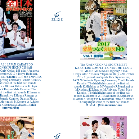
32.12 €
h ALL JAPAN KARATEDO
The 72nd NATIONAL SPORTS MEET
NSHIPS [DCMP-725] All-
KARATEDO COMPETITION (KUMITE) 2017
Only)Color: 188 min. *Japanese
EHIME [DCMP-666] All-region(*NTSC
ecember 2017 / Tokyo Budokan,
Only)Color: 175 min. *Japanese Only 7-9 October
n EMPEROR'S CUP and EMPRESS
2017 / Iyomishima Sports Park Gymnasium,
pening Ceremony Female Kumite /
JAPAN Contents Opening Ceremony Youth Female
t scene of the first half rounds
Kumite / The highlight scene of the first half
s R.Okita A.Uekusa vs K.Oryu
rounds K.Mishima vs M.Watanabe R.Murakami vs
 Y.Kujuro Male Kumite / The
M.Kodama R.Tahata vs M.Akiyama Youth Male
of the first half rounds R.Iimura vs
Kumite / The highlight scene of the first half
iyazaki vs T.Honda R.Araga vs
rounds K.Okamoto vs T.Hashimoto R.Kajihara vs
emale Kumite / Quarter Finals
H.Araki K.Yasuga vs K.Takahashi Female Kumite /
.Moriguchi M.Gomyo vs A.Saito
The highlight scene of the first half rounds
 K.Someya M.Miyaha....
(Más
M.Ishid....
(Más información)
información)