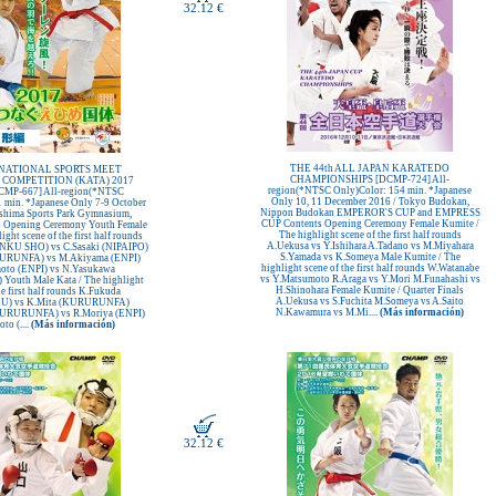
32.12 €
THE 44th ALL JAPAN KARATEDO
d NATIONAL SPORTS MEET
CHAMPIONSHIPS [DCMP-724] All-
COMPETITION (KATA) 2017
region(*NTSC Only)Color: 154 min. *Japanese
MP-667] All-region(*NTSC
Only 10, 11 December 2016 / Tokyo Budokan,
 min. *Japanese Only 7-9 October
Nippon Budokan EMPEROR'S CUP and EMPRESS
shima Sports Park Gymnasium,
CUP Contents Opening Ceremony Female Kumite /
 Opening Ceremony Youth Female
The highlight scene of the first half rounds
ight scene of the first half rounds
A.Uekusa vs Y.Ishihara A.Tadano vs M.Miyahara
NKU SHO) vs C.Sasaki (NIPAIPO)
S.Yamada vs K.Someya Male Kumite / The
RURUNFA) vs M.Akiyama (ENPI)
highlight scene of the first half rounds W.Watanabe
oto (ENPI) vs N.Yasukawa
vs Y.Matsumoto R.Araga vs Y.Mori M.Funahashi vs
outh Male Kata / The highlight
H.Shinohara Female Kumite / Quarter Finals
he first half rounds K.Fukuda
A.Uekusa vs S.Fuchita M.Someya vs A.Saito
) vs K.Mita (KURURUNFA)
N.Kawamura vs M.Mi....
(Más información)
(KURURUNFA) vs R.Moriya (ENPI)
o (....
(Más información)
32.12 €