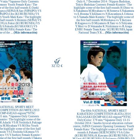
74 min.*Japanese Only Contents
Only 6, 7 December 2014 / Nippon Budokan,
mony Youth Female Kata / The
Tokyo Budokan Contents Female Kumite / The
e of the first half rounds E.Ozeki
highlight scene of the first half rounds H.Ohno vs
gawa (SEPAI) R.Sao (NIPAIPO) VS
S.Nakamura M.Miyahara vs M.Someya S.Nakamura
PAIPO) I.Ito (KURURUNFA) VS
vs E.Honma Y.Ishihara vs N.Kawamura A.Uekusa
 Youth Male Kata / The highlight
vs S.Yamada Male Kumite / The highlight scene of
st half rounds S.Shimizu (SEPAI) VS
the first half rounds M.Hirokawa vs Y.Ikeyasu
JION) A.Fukui (KURURUNFA) VS
H.Kagawa vs D.Miyamoto R.Tani vs S.Tohyama
PI) S.Fukuda (KUSHANKU) VS
Y.Mori vs D.Watanabe K.Nishimura vs R.Araga
URURUNFA) Female Kata / The
ENBU Female Team Kata / KURURUNFA Japan
e of the ....
(Más información)
National Team (Y.K....
(Más información)
32.12 €
h NATIONAL SPORTS MEET
OMPETITION (KUMITE) 2013
The 69th NATIONAL SPORTS MEET
MP-658] All-region(*NTSC
KARATEDO COMPETITION (KATA) 2014
81 min. *Japanese Only Contents
NAGASAKI [DCMP-661] All-region(*NTSC
mite / The highlight scene of the
Only)Color: 179 min.*Japanese Only 13-15
s H.Adachi VS H.Yoshida A.Fukiage
October 2014 / Sasebo hysical education culture
ta M.Miyahara VS M.Oku Youth
centre, JAPAN Contents Opening Ceremony Youth
e highlight scene of the first half
Female Kata / The highlight scene of the first half
nishi VS I.Yoshida S.Kimura VS
rounds A.Fukami (SEIENCHIN) VS A.Gibo
yo VS Y.Suehiro Female Kumite /
(KURURUNFA) K.Kawano (KURURUNFA) VS
ne of the first half rounds I.Takaya
M.Ugai (KURURUNFA) N.Fujimoto (NIPAIPO) VS