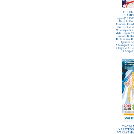
THE 43r
CHAMPIO
region(*NTSC 
Only 13 Dec
Contents Female
the first hal
M.Someya vs S
Male Kumite / Th
rounds K.Dem
H.Shinohara R.
Quarter Fi
A.Moriguchi vs
K.Oryu vs A.Uek
R.Araga vs
The 70t
KARATEDO 
WAKAYAMA [D