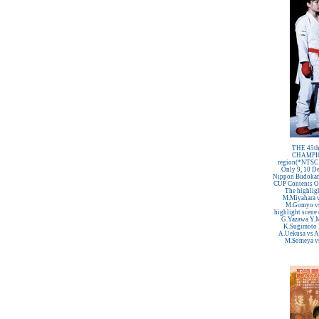
THE 45t
CHAMPIO
region(*NTSC 
Only 9, 10 D
Nippon Budoka
CUP Contents O
The highligh
M.Miyahara v
M.Gomyo vs
highlight scene 
G.Yazawa Y.M
K.Sugimoto F
A.Uekusa vs A
M.Someya vs