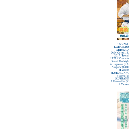
The 72n
KARATEDO 
EHIME [DC
Only)Color: 191
2017 / Iyomi
JAPAN Contents
Kata / The highl
A.Hagiwara (KA
S.Agarie (KU
M.Yabum
(KURURUNFA) Y
scene of t
(KUSHANKU
S.Matsushita 
R.Yamamot