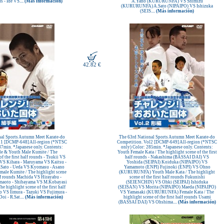
s - Ide VS....
(Más información)
A.Yano (KURURUNFA) VS Shimizu
(KURURUNFA) A.Sato (NIPAIPO) VS Ishizuka
(SEIS....
(Más información)
42.82 €
nal Sports Autumn Meet Karate-do
The 63rd National Sports Autumn Meet Karate-do
l1 [DCMP-648] All-region (*NTSC
Competition. Vol2 [DCMP-649] All-region (*NTSC
87min. *Japanese only. Contents:
only) Color: 285min. *Japanese only. Contents:
e & Youth Male Kumite / The
Youth Female Kata / The highlight scene of the first
of the first half rounds - Tsukii VS
half rounds - Nakashima (BASSAI DAI) VS
 VS Kihara - Maruyama VS Kaitsu -
Yoshida (SEIPAI) Koiduka (NIPAIPO) VS
Sato - Ueda VS Kyomasu - Asano
Yamamoto (ENPI) Fujinoki (ENPI) VS Ohno
male Kumite / The highlight scene
(KURURUNFA) Youth Male Kata / The highlight
alf rounds Machida VS Hirayabu -
scene of the first half rounds Fukunishi
aoto - Shibayama VS M.Kobayasi
(SEIENCHIN) VS Ohki (SEIPAI) Ishiduka
e highlight scene of the first half
(SEISAN) VS Morita (NIPAIPO) Maeda (NIPAIPO)
 VS Iimura - Tazuki VS Fujimura -
VS Yamasaki (KURURUNFA) Female Kata / The
oi - R.Sat....
(Más información)
highlight scene of the first half rounds Usami
(BASSAI DAI) VS Ohshima....
(Más información)