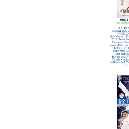
The 71s
KARATEDO C
IWATE [DC
Only)Color: 153
2016 / Iwate B
Ceremony Yout
scene of the fir
H.Katagiri VS 
Youth Male Kum
first half 
D.Hosokawa VS
Female Kumite /
half rounds A.T
V..