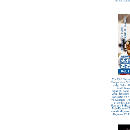
first half round
TOKYO
¡Nueva tienda online Kamikaze
para smartphones!
Primer Cinturón negro de Defensa
Personal con Sindrome de Down
Nuevo escaparate de productos de
Karate en www.kamikaze.com
Nuevo karategui Kamikaze Premier
Kata WKF
¡Nuevo Kamikaze K-One para
Kumite!
¡Nuevo servicio de Bordados
personalizados en KAMIKAZE!
Pack de karategui "For Kids"
personalizados sin coste adicional
Nuevo anagrama bordado JKA
disponible
Kamikaze es patrocinador de la
The 63rd Natio
Academia Shotokan Ryu Kase Ha
Competition. Vo
(KSKA)
only) Color: 1
Youth Femal
¡Pruebe su fuerza y precisión con las
highlight scene 
nuevas tablas de rompimiento!
Mori - Ishikawa
Kawasaki VS Y.
VS Okamura - Fe
of the first h
Honma VS Miyam
Male Kumite / Th
rounds Miyamoto
Kajiwara VS I.D